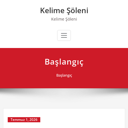
Skip
Kelime Şöleni
to
content
Kelime Şöleni
Başlangıç
Başlangıç
Temmuz 1, 2026