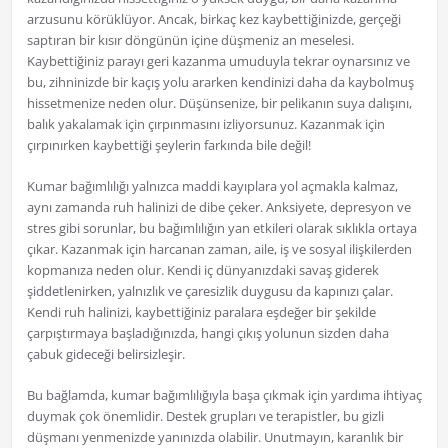
arzusunu körüklüyor. Ancak, birkaç kez kaybettiğinizde, gerçeği
saptıran bir kısır döngünün içine düşmeniz an meselesi.
Kaybettiğiniz parayı geri kazanma umuduyla tekrar oynarsınız ve
bu, zihninizde bir kaçış yolu ararken kendinizi daha da kaybolmuş
hissetmenize neden olur. Düşünsenize, bir pelikanın suya dalışını,
balık yakalamak için çırpınmasını izliyorsunuz. Kazanmak için
çırpınırken kaybettiği şeylerin farkında bile değil!
Kumar bağımlılığı yalnızca maddi kayıplara yol açmakla kalmaz,
aynı zamanda ruh halinizi de dibe çeker. Anksiyete, depresyon ve
stres gibi sorunlar, bu bağımlılığın yan etkileri olarak sıklıkla ortaya
çıkar. Kazanmak için harcanan zaman, aile, iş ve sosyal ilişkilerden
kopmanıza neden olur. Kendi iç dünyanızdaki savaş giderek
şiddetlenirken, yalnızlık ve çaresizlik duygusu da kapınızı çalar.
Kendi ruh halinizi, kaybettiğiniz paralara eşdeğer bir şekilde
çarpıştırmaya başladığınızda, hangi çıkış yolunun sizden daha
çabuk gideceği belirsizleşir.
Bu bağlamda, kumar bağımlılığıyla başa çıkmak için yardıma ihtiyaç
duymak çok önemlidir. Destek grupları ve terapistler, bu gizli
düşmanı yenmenizde yanınızda olabilir. Unutmayın, karanlık bir