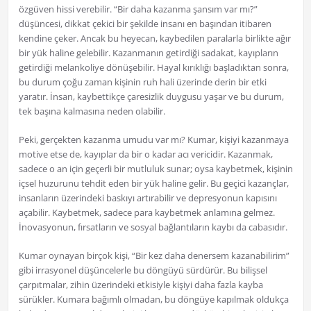
özgüven hissi verebilir. “Bir daha kazanma şansım var mı?”
düşüncesi, dikkat çekici bir şekilde insanı en başından itibaren
kendine çeker. Ancak bu heyecan, kaybedilen paralarla birlikte ağır
bir yük haline gelebilir. Kazanmanın getirdiği sadakat, kayıpların
getirdiği melankoliye dönüşebilir. Hayal kırıklığı başladıktan sonra,
bu durum çoğu zaman kişinin ruh hali üzerinde derin bir etki
yaratır. İnsan, kaybettikçe çaresizlik duygusu yaşar ve bu durum,
tek başına kalmasına neden olabilir.
Peki, gerçekten kazanma umudu var mı? Kumar, kişiyi kazanmaya
motive etse de, kayıplar da bir o kadar acı vericidir. Kazanmak,
sadece o an için geçerli bir mutluluk sunar; oysa kaybetmek, kişinin
içsel huzurunu tehdit eden bir yük haline gelir. Bu geçici kazançlar,
insanların üzerindeki baskıyı artırabilir ve depresyonun kapısını
açabilir. Kaybetmek, sadece para kaybetmek anlamına gelmez.
İnovasyonun, fırsatların ve sosyal bağlantıların kaybı da cabasıdır.
Kumar oynayan birçok kişi, “Bir kez daha denersem kazanabilirim”
gibi irrasyonel düşüncelerle bu döngüyü sürdürür. Bu bilişsel
çarpıtmalar, zihin üzerindeki etkisiyle kişiyi daha fazla kayba
sürükler. Kumara bağımlı olmadan, bu döngüye kapılmak oldukça