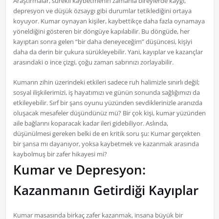
Araştırmalar, sürekli kaybetmenin zamanla bireylerde kaygı,
depresyon ve düşük özsaygı gibi durumlar tetiklediğini ortaya
koyuyor. Kumar oynayan kişiler, kaybettikçe daha fazla oynamaya
yöneldiğini gösteren bir döngüye kapılabilir. Bu döngüde, her
kayıptan sonra gelen “bir daha deneyeceğim” düşüncesi, kişiyi
daha da derin bir çukura sürükleyebilir. Yani, kayıplar ve kazançlar
arasındaki o ince çizgi, çoğu zaman sabrınızı zorlayabilir.
Kumarın zihin üzerindeki etkileri sadece ruh halimizle sınırlı değil;
sosyal ilişkilerimizi, iş hayatımızı ve günün sonunda sağlığımızı da
etkileyebilir. Sırf bir şans oyunu yüzünden sevdiklerinizle aranızda
oluşacak mesafeler düşündünüz mü? Bir çok kişi, kumar yüzünden
aile bağlarını koparacak kadar ileri gidebiliyor. Aslında,
düşünülmesi gereken belki de en kritik soru şu: Kumar gerçekten
bir şansa mı dayanıyor, yoksa kaybetmek ve kazanmak arasında
kaybolmuş bir zafer hikayesi mi?
Kumar ve Depresyon:
Kazanmanın Getirdiği Kayıplar
Kumar masasında birkaç zafer kazanmak, insana büyük bir