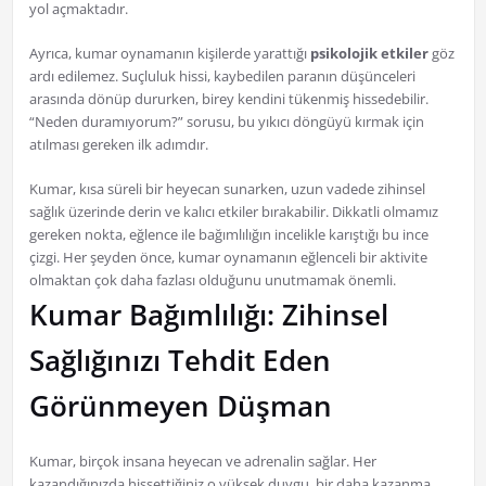
yol açmaktadır.
Ayrıca, kumar oynamanın kişilerde yarattığı
psikolojik etkiler
göz
ardı edilemez. Suçluluk hissi, kaybedilen paranın düşünceleri
arasında dönüp dururken, birey kendini tükenmiş hissedebilir.
“Neden duramıyorum?” sorusu, bu yıkıcı döngüyü kırmak için
atılması gereken ilk adımdır.
Kumar, kısa süreli bir heyecan sunarken, uzun vadede zihinsel
sağlık üzerinde derin ve kalıcı etkiler bırakabilir. Dikkatli olmamız
gereken nokta, eğlence ile bağımlılığın incelikle karıştığı bu ince
çizgi. Her şeyden önce, kumar oynamanın eğlenceli bir aktivite
olmaktan çok daha fazlası olduğunu unutmamak önemli.
Kumar Bağımlılığı: Zihinsel
Sağlığınızı Tehdit Eden
Görünmeyen Düşman
Kumar, birçok insana heyecan ve adrenalin sağlar. Her
kazandığınızda hissettiğiniz o yüksek duygu, bir daha kazanma