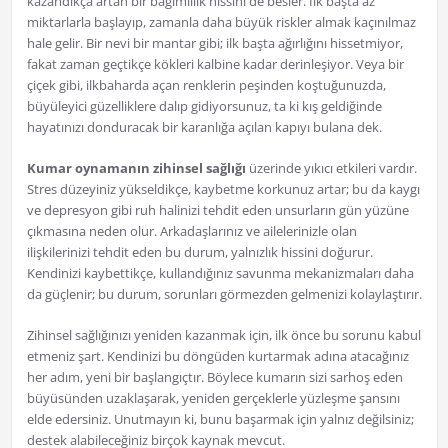
kazandıkça artan bir bağımlılık hissini de besler. İlk başta az
miktarlarla başlayıp, zamanla daha büyük riskler almak kaçınılmaz
hale gelir. Bir nevi bir mantar gibi; ilk başta ağırlığını hissetmiyor,
fakat zaman geçtikçe kökleri kalbine kadar derinleşiyor. Veya bir
çiçek gibi, ilkbaharda açan renklerin peşinden koştuğunuzda,
büyüleyici güzelliklere dalıp gidiyorsunuz, ta ki kış geldiğinde
hayatınızı donduracak bir karanlığa açılan kapıyı bulana dek.
Kumar oynamanın zihinsel sağlığı
üzerinde yıkıcı etkileri vardır.
Stres düzeyiniz yükseldikçe, kaybetme korkunuz artar; bu da kaygı
ve depresyon gibi ruh halinizi tehdit eden unsurların gün yüzüne
çıkmasına neden olur. Arkadaşlarınız ve ailelerinizle olan
ilişkilerinizi tehdit eden bu durum, yalnızlık hissini doğurur.
Kendinizi kaybettikçe, kullandığınız savunma mekanizmaları daha
da güçlenir; bu durum, sorunları görmezden gelmenizi kolaylaştırır.
Zihinsel sağlığınızı yeniden kazanmak için, ilk önce bu sorunu kabul
etmeniz şart. Kendinizi bu döngüden kurtarmak adına atacağınız
her adım, yeni bir başlangıçtır. Böylece kumarın sizi sarhoş eden
büyüsünden uzaklaşarak, yeniden gerçeklerle yüzleşme şansını
elde edersiniz. Unutmayın ki, bunu başarmak için yalnız değilsiniz;
destek alabileceğiniz birçok kaynak mevcut.