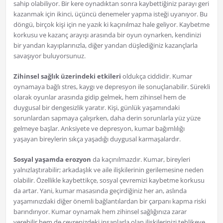
sahip olabiliyor. Bir kere oynadıktan sonra kaybettiğiniz parayı geri
kazanmak için ikinci, üçüncü denemeler yapma isteği uyanıyor. Bu
döngü, birçok kişi için ne yazık ki kaçınılmaz hale geliyor. Kaybetme
korkusu ve kazanç arayışı arasında bir oyun oynarken, kendinizi
bir yandan kayıplarınızla, diğer yandan düşlediğiniz kazançlarla
savaşıyor buluyorsunuz.
Zihinsel sağlık üzerindeki etkileri
oldukça ciddidir. Kumar
oynamaya bağlı stres, kaygı ve depresyon ile sonuçlanabilir. Sürekli
olarak oyunlar arasında gidip gelmek, hem zihinsel hem de
duygusal bir dengesizlik yaratır. Kişi, günlük yaşamındaki
sorunlardan sapmaya çalışırken, daha derin sorunlarla yüz yüze
gelmeye başlar. Anksiyete ve depresyon, kumar bağımlılığı
yaşayan bireylerin sıkça yaşadığı duygusal karmaşalardır.
Sosyal yaşamda erozyon
da kaçınılmazdır. Kumar, bireyleri
yalnızlaştırabilir; arkadaşlık ve aile ilişkilerinin gerilemesine neden
olabilir. Özellikle kaybettikçe, sosyal çevremizi kaybetme korkusu
da artar. Yani, kumar masasında geçirdiğiniz her an, aslında
yaşamınızdaki diğer önemli bağlantılardan bir çarpanı kapma riski
barındırıyor. Kumar oynamak hem zihinsel sağlığınıza zarar
verebilir hem de çevrenizdeki insanlarla olan ilişkilerinizi tehlikeye