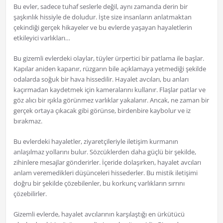
Bu evler, sadece tuhaf seslerle değil, aynı zamanda derin bir
şaşkınlık hissiyle de doludur. İşte size insanların anlatmaktan
çekindiği gerçek hikayeler ve bu evlerde yaşayan hayaletlerin
etkileyici varlıkları…
Bu gizemli evlerdeki olaylar, tüyler ürpertici bir patlama ile başlar.
Kapılar aniden kapanır, rüzgarın bile açıklamaya yetmediği şekilde
odalarda soğuk bir hava hissedilir. Hayalet avcıları, bu anları
kaçırmadan kaydetmek için kameralarını kullanır. Flaşlar patlar ve
göz alıcı bir ışıkla görünmez varlıklar yakalanır. Ancak, ne zaman bir
gerçek ortaya çıkacak gibi görünse, birdenbire kaybolur ve iz
bırakmaz.
Bu evlerdeki hayaletler, ziyaretçileriyle iletişim kurmanın
anlaşılmaz yollarını bulur. Sözcüklerden daha güçlü bir şekilde,
zihinlere mesajlar gönderirler. İçeride dolaşırken, hayalet avcıları
anlam veremedikleri düşünceleri hissederler. Bu mistik iletişimi
doğru bir şekilde çözebilenler, bu korkunç varlıkların sırrını
çözebilirler.
Gizemli evlerde, hayalet avcılarının karşılaştığı en ürkütücü