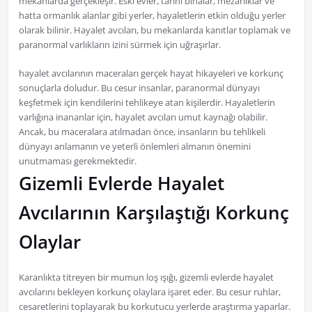
mekanlarda gerçekleşir. Eski evler, tarihi binalar, mezarlıklar ve
hatta ormanlık alanlar gibi yerler, hayaletlerin etkin olduğu yerler
olarak bilinir. Hayalet avcıları, bu mekanlarda kanıtlar toplamak ve
paranormal varlıkların izini sürmek için uğraşırlar.
hayalet avcılarının maceraları gerçek hayat hikayeleri ve korkunç
sonuçlarla doludur. Bu cesur insanlar, paranormal dünyayı
keşfetmek için kendilerini tehlikeye atan kişilerdir. Hayaletlerin
varlığına inananlar için, hayalet avcıları umut kaynağı olabilir.
Ancak, bu maceralara atılmadan önce, insanların bu tehlikeli
dünyayı anlamanın ve yeterli önlemleri almanın önemini
unutmaması gerekmektedir.
Gizemli Evlerde Hayalet
Avcılarının Karşılaştığı Korkunç
Olaylar
Karanlıkta titreyen bir mumun loş ışığı, gizemli evlerde hayalet
avcılarını bekleyen korkunç olaylara işaret eder. Bu cesur ruhlar,
cesaretlerini toplayarak bu korkutucu yerlerde araştırma yaparlar.