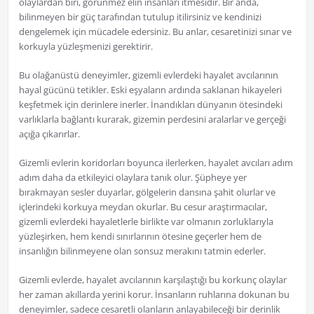
olaylardan biri, görünmez elin insanları itmesidir. Bir anda,
bilinmeyen bir güç tarafından tutulup itilirsiniz ve kendinizi
dengelemek için mücadele edersiniz. Bu anlar, cesaretinizi sınar ve
korkuyla yüzleşmenizi gerektirir.
Bu olağanüstü deneyimler, gizemli evlerdeki hayalet avcılarının
hayal gücünü tetikler. Eski eşyaların ardında saklanan hikayeleri
keşfetmek için derinlere inerler. İnandıkları dünyanın ötesindeki
varlıklarla bağlantı kurarak, gizemin perdesini aralarlar ve gerçeği
açığa çıkarırlar.
Gizemli evlerin koridorları boyunca ilerlerken, hayalet avcıları adım
adım daha da etkileyici olaylara tanık olur. Şüpheye yer
bırakmayan sesler duyarlar, gölgelerin dansına şahit olurlar ve
içlerindeki korkuya meydan okurlar. Bu cesur araştırmacılar,
gizemli evlerdeki hayaletlerle birlikte var olmanın zorluklarıyla
yüzleşirken, hem kendi sınırlarının ötesine geçerler hem de
insanlığın bilinmeyene olan sonsuz merakını tatmin ederler.
Gizemli evlerde, hayalet avcılarının karşılaştığı bu korkunç olaylar
her zaman akıllarda yerini korur. İnsanların ruhlarına dokunan bu
deneyimler, sadece cesaretli olanların anlayabileceği bir derinlik