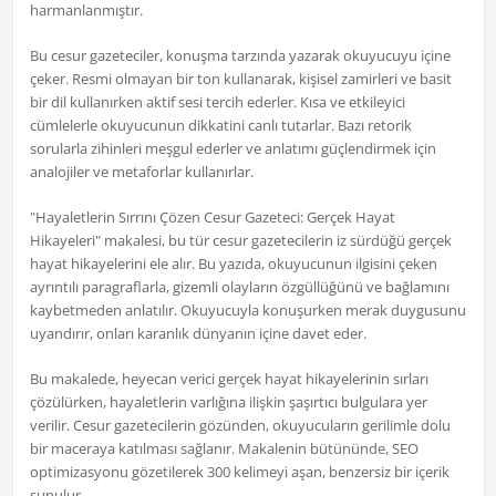
harmanlanmıştır.
Bu cesur gazeteciler, konuşma tarzında yazarak okuyucuyu içine
çeker. Resmi olmayan bir ton kullanarak, kişisel zamirleri ve basit
bir dil kullanırken aktif sesi tercih ederler. Kısa ve etkileyici
cümlelerle okuyucunun dikkatini canlı tutarlar. Bazı retorik
sorularla zihinleri meşgul ederler ve anlatımı güçlendirmek için
analojiler ve metaforlar kullanırlar.
"Hayaletlerin Sırrını Çözen Cesur Gazeteci: Gerçek Hayat
Hikayeleri" makalesi, bu tür cesur gazetecilerin iz sürdüğü gerçek
hayat hikayelerini ele alır. Bu yazıda, okuyucunun ilgisini çeken
ayrıntılı paragraflarla, gizemli olayların özgüllüğünü ve bağlamını
kaybetmeden anlatılır. Okuyucuyla konuşurken merak duygusunu
uyandırır, onları karanlık dünyanın içine davet eder.
Bu makalede, heyecan verici gerçek hayat hikayelerinin sırları
çözülürken, hayaletlerin varlığına ilişkin şaşırtıcı bulgulara yer
verilir. Cesur gazetecilerin gözünden, okuyucuların gerilimle dolu
bir maceraya katılması sağlanır. Makalenin bütününde, SEO
optimizasyonu gözetilerek 300 kelimeyi aşan, benzersiz bir içerik
sunulur.