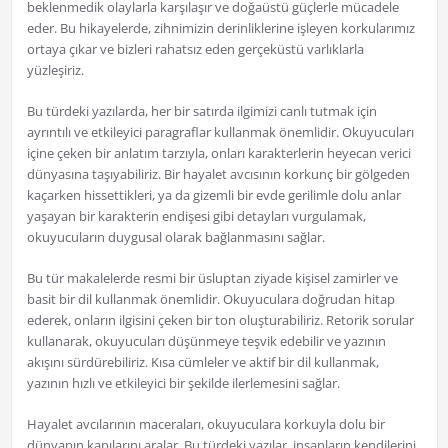
beklenmedik olaylarla karşılaşır ve doğaüstü güçlerle mücadele
eder. Bu hikayelerde, zihnimizin derinliklerine işleyen korkularımız
ortaya çıkar ve bizleri rahatsız eden gerçeküstü varlıklarla
yüzleşiriz.
Bu türdeki yazılarda, her bir satırda ilgimizi canlı tutmak için
ayrıntılı ve etkileyici paragraflar kullanmak önemlidir. Okuyucuları
içine çeken bir anlatım tarzıyla, onları karakterlerin heyecan verici
dünyasına taşıyabiliriz. Bir hayalet avcısının korkunç bir gölgeden
kaçarken hissettikleri, ya da gizemli bir evde gerilimle dolu anlar
yaşayan bir karakterin endişesi gibi detayları vurgulamak,
okuyucuların duygusal olarak bağlanmasını sağlar.
Bu tür makalelerde resmi bir üsluptan ziyade kişisel zamirler ve
basit bir dil kullanmak önemlidir. Okuyuculara doğrudan hitap
ederek, onların ilgisini çeken bir ton oluşturabiliriz. Retorik sorular
kullanarak, okuyucuları düşünmeye teşvik edebilir ve yazının
akışını sürdürebiliriz. Kısa cümleler ve aktif bir dil kullanmak,
yazının hızlı ve etkileyici bir şekilde ilerlemesini sağlar.
Hayalet avcılarının maceraları, okuyuculara korkuyla dolu bir
dünyanın kapılarını aralar. Bu türdeki yazılar, insanların kendilerini