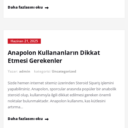
Daha fazlasını oku
Haziran 21, 2025
Anapolon Kullananların Dikkat
Etmesi Gerekenler
Yazar:
admin
kategorisi
Uncategorized
Sizde hemen internet sitemiz üzerinden Steroid Sipariş işlemini
yapabilirsiniz. Anapolon, sporcular arasında popüler bir anabolik
steroid olup, kullanımıyla ilgili dikkat edilmesi gereken önemli
noktalar bulunmaktadır. Anapolon kullanımı, kas kütlesini
artırma…
Daha fazlasını oku