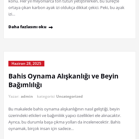
konu. Her yıl milyonlarca ton tütün yetiştirilirken, bu süreçte
ortaya çıkan karbon ayak izi oldukça dikkat çekici. Peki, bu ayak
izi…
Daha fazlasını oku
Haziran 28, 2025
Bahis Oynama Alışkanlığı ve Beyin
Bağımlılığı
Yazar:
admin
kategorisi
Uncategorized
Bu makalede bahis oynama alışkanlığının nasıl geliştiği, beyin
üzerindeki etkileri ve bağımlılık yapıcı özellikleri ele alınacaktır.
Ayrıca, bu durumla başa çıkma yolları da incelenecektir. Bahis
oynamak, birçok insan için sadece…