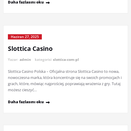
Daha fazlasını oku
Haziran 27, 2025
Slottica Casino
Yazar:
admin
kategorisi
slottica-com-pl
Slottica Casino Polska – Oficjalna strona Slottica Casino to nowa,
nowoczesna marka, która koncentruje się na swoich promocjach i
grach, które, mówiąc najprościej, poprawiają wrażenia z gry. Tutaj
możesz cieszyć…
Daha fazlasını oku