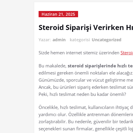
Haziran 21, 2025
Steroid Siparişi Verirken H
Yazar:
admin
kategorisi
Uncategorized
Sizde hemen internet sitemiz üzerinden
Steroi
Bu makalede,
steroid siparişlerinde hızlı t
edilmesi gereken önemli noktaları ele alacağız.
Günümüzde, sporcular ve vücut geliştirme mera
Ancak, bu ürünleri sipariş ederken teslimat sür
Peki, hızlı teslimat neden bu kadar önemli?
Öncelikle, hızlı teslimat, kullanıcıların ihtiya
yardımcı olur. Özellikle antrenman dönemler
zorlaştırabilir. Bu nedenle, güvenilir bir tedari
seçenekleri sunan firmalar, genellikle çeşitli lo