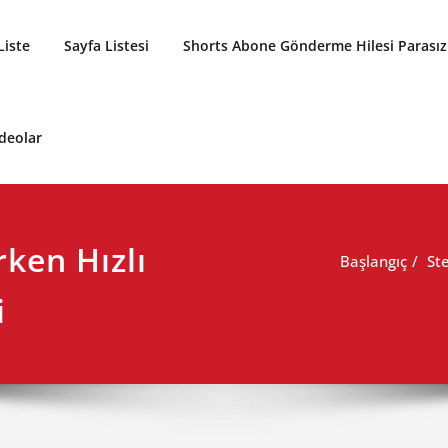
Liste
Sayfa Listesi
Shorts Abone Gönderme Hilesi Parasız
ideolar
rken Hızlı
Başlangıç
Ste
i