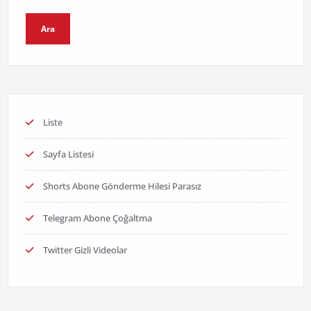
Ara
Liste
Sayfa Listesi
Shorts Abone Gönderme Hilesi Parasız
Telegram Abone Çoğaltma
Twitter Gizli Videolar