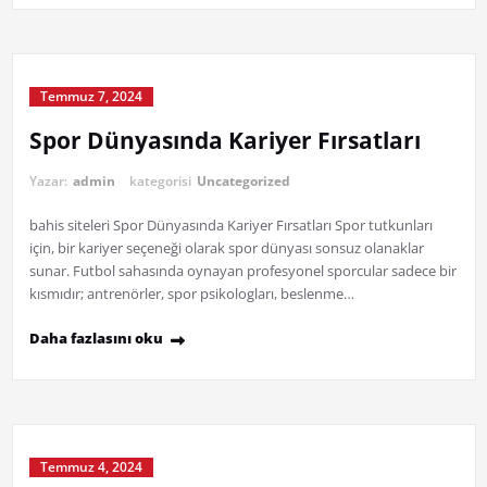
Temmuz 7, 2024
Spor Dünyasında Kariyer Fırsatları
Yazar:
admin
kategorisi
Uncategorized
bahis siteleri Spor Dünyasında Kariyer Fırsatları Spor tutkunları
için, bir kariyer seçeneği olarak spor dünyası sonsuz olanaklar
sunar. Futbol sahasında oynayan profesyonel sporcular sadece bir
kısmıdır; antrenörler, spor psikologları, beslenme…
Daha fazlasını oku
Temmuz 4, 2024