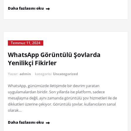
Daha fazlasını oku
Temmuz 11, 2024
WhatsApp Görüntülü Şovlarda
Yenilikçi Fikirler
Yazar:
admin
kategorisi
Uncategorized
WhatsApp, günümüzde iletişimde bir devrim yaratan
uygulamalardan biridir. Son yıllarda ise platform, sadece
mesajlaşma değil, aynı zamanda görüntülü şov hizmetleri ile de
dikkatleri üzerine çekiyor. Görüntülü şovlar, kullanıcıların sanal
olarak…
Daha fazlasını oku