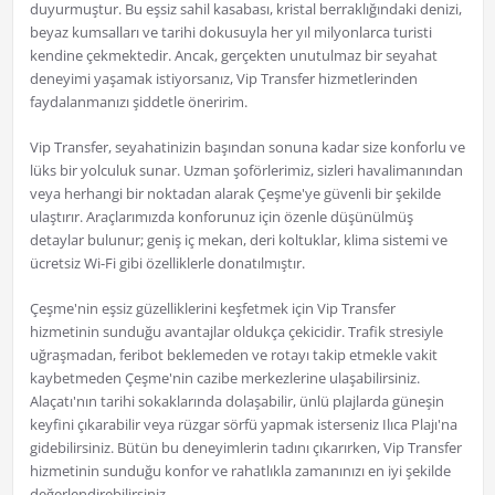
duyurmuştur. Bu eşsiz sahil kasabası, kristal berraklığındaki denizi,
beyaz kumsalları ve tarihi dokusuyla her yıl milyonlarca turisti
kendine çekmektedir. Ancak, gerçekten unutulmaz bir seyahat
deneyimi yaşamak istiyorsanız, Vip Transfer hizmetlerinden
faydalanmanızı şiddetle öneririm.
Vip Transfer, seyahatinizin başından sonuna kadar size konforlu ve
lüks bir yolculuk sunar. Uzman şoförlerimiz, sizleri havalimanından
veya herhangi bir noktadan alarak Çeşme'ye güvenli bir şekilde
ulaştırır. Araçlarımızda konforunuz için özenle düşünülmüş
detaylar bulunur; geniş iç mekan, deri koltuklar, klima sistemi ve
ücretsiz Wi-Fi gibi özelliklerle donatılmıştır.
Çeşme'nin eşsiz güzelliklerini keşfetmek için Vip Transfer
hizmetinin sunduğu avantajlar oldukça çekicidir. Trafik stresiyle
uğraşmadan, feribot beklemeden ve rotayı takip etmekle vakit
kaybetmeden Çeşme'nin cazibe merkezlerine ulaşabilirsiniz.
Alaçatı'nın tarihi sokaklarında dolaşabilir, ünlü plajlarda güneşin
keyfini çıkarabilir veya rüzgar sörfü yapmak isterseniz Ilıca Plajı'na
gidebilirsiniz. Bütün bu deneyimlerin tadını çıkarırken, Vip Transfer
hizmetinin sunduğu konfor ve rahatlıkla zamanınızı en iyi şekilde
değerlendirebilirsiniz.