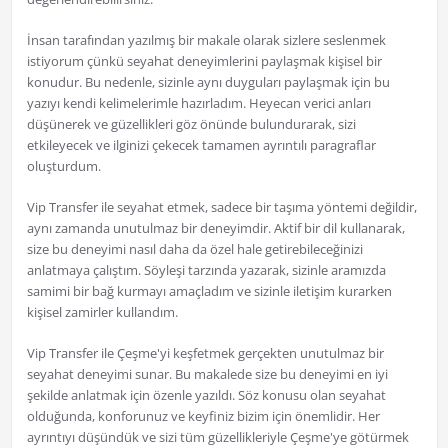
İnsan tarafından yazılmış bir makale olarak sizlere seslenmek
istiyorum çünkü seyahat deneyimlerini paylaşmak kişisel bir
konudur. Bu nedenle, sizinle aynı duyguları paylaşmak için bu
yazıyı kendi kelimelerimle hazırladım. Heyecan verici anları
düşünerek ve güzellikleri göz önünde bulundurarak, sizi
etkileyecek ve ilginizi çekecek tamamen ayrıntılı paragraflar
oluşturdum.
Vip Transfer ile seyahat etmek, sadece bir taşıma yöntemi değildir,
aynı zamanda unutulmaz bir deneyimdir. Aktif bir dil kullanarak,
size bu deneyimi nasıl daha da özel hale getirebileceğinizi
anlatmaya çalıştım. Söyleşi tarzında yazarak, sizinle aramızda
samimi bir bağ kurmayı amaçladım ve sizinle iletişim kurarken
kişisel zamirler kullandım.
Vip Transfer ile Çeşme'yi keşfetmek gerçekten unutulmaz bir
seyahat deneyimi sunar. Bu makalede size bu deneyimi en iyi
şekilde anlatmak için özenle yazıldı. Söz konusu olan seyahat
olduğunda, konforunuz ve keyfiniz bizim için önemlidir. Her
ayrıntıyı düşündük ve sizi tüm güzellikleriyle Çeşme'ye götürmek