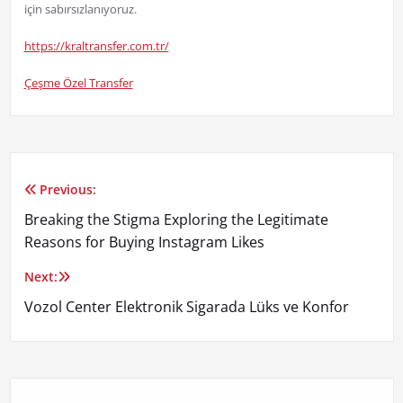
için sabırsızlanıyoruz.
https://kraltransfer.com.tr/
Çeşme Özel Transfer
Previous:
Yazı
Breaking the Stigma Exploring the Legitimate
gezinmesi
Reasons for Buying Instagram Likes
Next:
Vozol Center Elektronik Sigarada Lüks ve Konfor