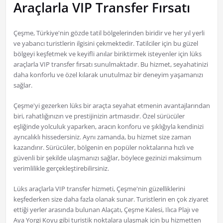
Araçlarla VIP Transfer Fırsatı
Çeşme, Türkiye'nin gözde tatil bölgelerinden biridir ve her yıl yerli
ve yabancı turistlerin ilgisini çekmektedir. Tatilciler için bu güzel
bölgeyi keşfetmek ve keyifli anılar biriktirmek isteyenler için lüks
araçlarla VIP transfer fırsatı sunulmaktadır. Bu hizmet, seyahatinizi
daha konforlu ve özel kılarak unutulmaz bir deneyim yaşamanızı
sağlar.
Çeşme'yi gezerken lüks bir araçta seyahat etmenin avantajlarından
biri, rahatlığınızın ve prestijinizin artmasıdır. Özel sürücüler
eşliğinde yolculuk yaparken, aracın konforu ve şıklığıyla kendinizi
ayrıcalıklı hissedersiniz. Aynı zamanda, bu hizmet size zaman
kazandırır. Sürücüler, bölgenin en popüler noktalarına hızlı ve
güvenli bir şekilde ulaşmanızı sağlar, böylece gezinizi maksimum
verimlilikle gerçekleştirebilirsiniz.
Lüks araçlarla VIP transfer hizmeti, Çeşme'nin güzelliklerini
keşfederken size daha fazla olanak sunar. Turistlerin en çok ziyaret
ettiği yerler arasında bulunan Alaçatı, Çeşme Kalesi, Ilıca Plajı ve
Aya Yorgi Koyu gibi turistik noktalara ulaşmak için bu hizmetten