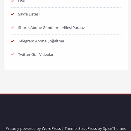
Liste
Sayfa Listesi
Shorts Abone Gönderme Hilesi Parasız
Telegram Abone Çoğaltma
Twitter Gizli Videolar
Proudly powered by
WordPress
| Theme:
SpicePress
by SpiceThemes