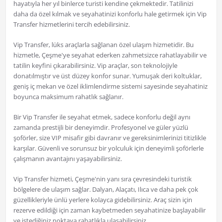
hayatıyla her yıl binlerce turisti kendine çekmektedir. Tatilinizi
daha da özel kılmak ve seyahatinizi konforlu hale getirmek için Vip
Transfer hizmetlerini tercih edebilirsiniz.
Vip Transfer, lüks araçlarla sağlanan özel ulaşım hizmetidir. Bu
hizmetle, Çeşme'ye seyahat ederken zahmetsizce rahatlayabilir ve
tatilin keyfini çıkarabilirsiniz. Vip araçlar, son teknolojiyle
donatılmıştır ve üst düzey konfor sunar. Yumuşak deri koltuklar,
geniş iç mekan ve özel iklimlendirme sistemi sayesinde seyahatiniz
boyunca maksimum rahatlık sağlanır.
Bir Vip Transfer ile seyahat etmek, sadece konforlu değil aynı
zamanda prestijli bir deneyimdir. Profesyonel ve güler yüzlü
şoförler, size VIP misafir gibi davranır ve gereksinimlerinizi titizlikle
karşılar. Güvenli ve sorunsuz bir yolculuk için deneyimli şoförlerle
çalışmanın avantajını yaşayabilirsiniz.
Vip Transfer hizmeti, Çeşme'nin yanı sıra çevresindeki turistik
bölgelere de ulaşım sağlar. Dalyan, Alaçatı, Ilıca ve daha pek çok
güzellikleriyle ünlü yerlere kolayca gidebilirsiniz. Araç sizin için
rezerve edildiği için zaman kaybetmeden seyahatinize başlayabilir
ve istediğiniz noktaya rahatlıkla ulaşabilirsiniz.