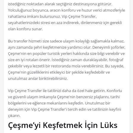
istediğiniz noktadan alarak seçtiğiniz destinasyona götürür.
Yolculuğunuz boyunca, aracın konforu ve huzur verici atmosferiyle
rahatlama imkanı bulursunuz. Vip Çeşme Transfer,
seyahatlerinizdeki stresi en aza indirerek, dinlenmeniz için gerekli
olan konforu sunar.
Bu transfer hizmeti size sadece ulaşım kolaylığı sağlamakla kalmaz,
aynı zamanda şehri keşfetmenize yardımcı olur. Deneyimli şoförler,
Çeşme'nin en popüler turistik yerleri hakkında size bilgi verebilir ve
size en iyi rotaları önerir. İstediğiniz zaman duraklayabilir, fotoğraf
çekebilir veya lezzetli bir restoranda mola verebilirsiniz. Bu sayede,
Çeşme'nin güzelliklerini etkileyici bir şekilde keşfedebilir ve
unutulmaz anılar biriktirebilirsiniz.
Vip Çeşme Transfer ile tatilinizi daha da özel hale getirin. Konforlu
ve güvenli ulaşım imkanıyla Çeşme'nin benzersiz plajlarını, tarihi
bölgelerini ve eğlence mekanlarını keşfedin. Unutulmaz bir
deneyim için Vip Çeşme Transfer'i tercih edin ve tatilinizin keyfini
çıkarın.
Çeşme’yi Keşfetmek İçin Lüks