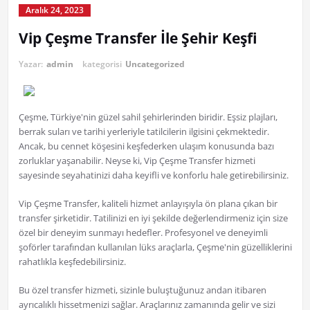
Aralık 24, 2023
Vip Çeşme Transfer İle Şehir Keşfi
Yazar:
admin
kategorisi
Uncategorized
Çeşme, Türkiye'nin güzel sahil şehirlerinden biridir. Eşsiz plajları,
berrak suları ve tarihi yerleriyle tatilcilerin ilgisini çekmektedir.
Ancak, bu cennet köşesini keşfederken ulaşım konusunda bazı
zorluklar yaşanabilir. Neyse ki, Vip Çeşme Transfer hizmeti
sayesinde seyahatinizi daha keyifli ve konforlu hale getirebilirsiniz.
Vip Çeşme Transfer, kaliteli hizmet anlayışıyla ön plana çıkan bir
transfer şirketidir. Tatilinizi en iyi şekilde değerlendirmeniz için size
özel bir deneyim sunmayı hedefler. Profesyonel ve deneyimli
şoförler tarafından kullanılan lüks araçlarla, Çeşme'nin güzelliklerini
rahatlıkla keşfedebilirsiniz.
Bu özel transfer hizmeti, sizinle buluştuğunuz andan itibaren
ayrıcalıklı hissetmenizi sağlar. Araçlarınız zamanında gelir ve sizi