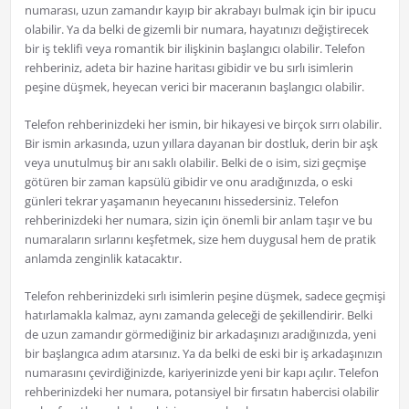
numarası, uzun zamandır kayıp bir akrabayı bulmak için bir ipucu
olabilir. Ya da belki de gizemli bir numara, hayatınızı değiştirecek
bir iş teklifi veya romantik bir ilişkinin başlangıcı olabilir. Telefon
rehberiniz, adeta bir hazine haritası gibidir ve bu sırlı isimlerin
peşine düşmek, heyecan verici bir maceranın başlangıcı olabilir.
Telefon rehberinizdeki her ismin, bir hikayesi ve birçok sırrı olabilir.
Bir ismin arkasında, uzun yıllara dayanan bir dostluk, derin bir aşk
veya unutulmuş bir anı saklı olabilir. Belki de o isim, sizi geçmişe
götüren bir zaman kapsülü gibidir ve onu aradığınızda, o eski
günleri tekrar yaşamanın heyecanını hissedersiniz. Telefon
rehberinizdeki her numara, sizin için önemli bir anlam taşır ve bu
numaraların sırlarını keşfetmek, size hem duygusal hem de pratik
anlamda zenginlik katacaktır.
Telefon rehberinizdeki sırlı isimlerin peşine düşmek, sadece geçmişi
hatırlamakla kalmaz, aynı zamanda geleceği de şekillendirir. Belki
de uzun zamandır görmediğiniz bir arkadaşınızı aradığınızda, yeni
bir başlangıca adım atarsınız. Ya da belki de eski bir iş arkadaşınızın
numarasını çevirdiğinizde, kariyerinizde yeni bir kapı açılır. Telefon
rehberinizdeki her numara, potansiyel bir fırsatın habercisi olabilir