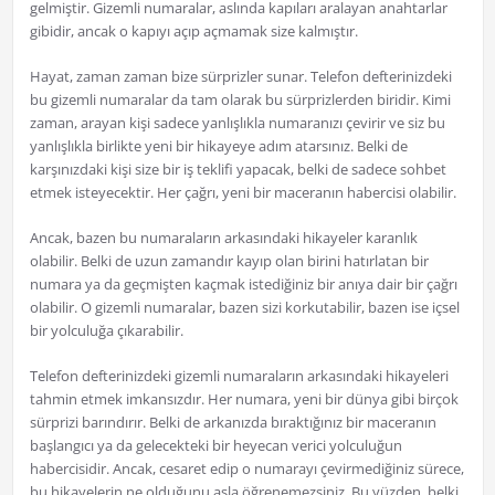
gelmiştir. Gizemli numaralar, aslında kapıları aralayan anahtarlar
gibidir, ancak o kapıyı açıp açmamak size kalmıştır.
Hayat, zaman zaman bize sürprizler sunar. Telefon defterinizdeki
bu gizemli numaralar da tam olarak bu sürprizlerden biridir. Kimi
zaman, arayan kişi sadece yanlışlıkla numaranızı çevirir ve siz bu
yanlışlıkla birlikte yeni bir hikayeye adım atarsınız. Belki de
karşınızdaki kişi size bir iş teklifi yapacak, belki de sadece sohbet
etmek isteyecektir. Her çağrı, yeni bir maceranın habercisi olabilir.
Ancak, bazen bu numaraların arkasındaki hikayeler karanlık
olabilir. Belki de uzun zamandır kayıp olan birini hatırlatan bir
numara ya da geçmişten kaçmak istediğiniz bir anıya dair bir çağrı
olabilir. O gizemli numaralar, bazen sizi korkutabilir, bazen ise içsel
bir yolculuğa çıkarabilir.
Telefon defterinizdeki gizemli numaraların arkasındaki hikayeleri
tahmin etmek imkansızdır. Her numara, yeni bir dünya gibi birçok
sürprizi barındırır. Belki de arkanızda bıraktığınız bir maceranın
başlangıcı ya da gelecekteki bir heyecan verici yolculuğun
habercisidir. Ancak, cesaret edip o numarayı çevirmediğiniz sürece,
bu hikayelerin ne olduğunu asla öğrenemezsiniz. Bu yüzden, belki