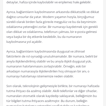
detaylar, hafıza içinde kaybolabilir ve erişilemez hale gelebilir.
Ayrıca, bağlantıların kaybolmasının arkasında dikkatsizlik ve dikkat
dağıtıcı unsurlar da yatar. Modern yaşamın hızıyla, birçoğumuz
sürekli olarak birden fazla görevle meşgulüz ve bu da beynimizin
odaklanma yeteneğini zorlar. Bir numarayı kaydetmek için gerekli
olan dikkat ve odaklanma, telefonun çalması, bir e-posta gelmesi
veya başka bir dış etkenle kesilebilir, bu da numaranın
kaybolmasına yol açabilir.
Ayrıca, bağlantıların kaybolmasında duygusal ve zihinsel
faktörlerin de rol oynadığı unutulmamalıdır. Bir numara, belirli bir
anıyla ilişkilendirilmiş olabilir ve bu anıyla ilişkili duygusal yük,
numaranın hatırlanmasını zorlaştırabilir. Örneğin, eski bir
arkadaşın numarasıyla ilişkilendirilen hoş olmayan bir anı, o
numarayı hatırlamayı istememize neden olabilir.
Son olarak, teknolojinin gelişmesiyle birlikte, bir numarayı hafızada
tutma ihtiyacı da azalmış olabilir. Akıllı telefonlar ve diğer cihazlar,
numaraları otomatik olarak kaydedip saklayarak, belleğimizin bu
tür bilgileri tutma ihtiyacını azaltmıştır. Bu durum, belleğin
numaraları hatırlama yeteneğini zayıflatabilir ve kaybolmuş