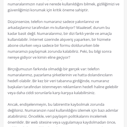
numaralarımızın nasıl ve nerede kullanıldığını bilmek, gizliliğimizi ve
güvenliğimizi korumak için kritik öneme sahiptir.
Düşünsenize, telefon numaranız sadece yakınlarınız ve
arkadaşlarınız tarafından mı kullanılıyor? Maalesef, durum bu
kadar basit değil. Numaralarımız, bir dizi farklı yerde ve amaçla
kullanılabilir. İnternet üzerinde alışveriş yaparken, bir hizmete
abone olurken veya sadece bir formu doldururken bile
numaramızı paylaşmak zorunda kalabiliriz. Peki, bu bilgi sonra
nereye gidiyor ve kimin eline geçiyor?
Birçoğumuzun farkında olmadığı bir gerçek var: telefon
numaralarımız, pazarlama şirketlerinin ve hatta dolandırıcıların
hedefi olabilir. Bir kez bir veri tabanına girdiğinde, numaranız
başkaları tarafından istenmeyen reklamların hedefi haline gelebilir
veya daha ciddi sorunlarla karşı karşıya kalabilirsiniz.
Ancak, endişelenmeyin, bu labirentte kaybolmak zorunda
değilsiniz. Numaranızın nasıl kullanıldığını izlemek için bazı adımlar
atabilirsiniz. Öncelikle, veri paylaşım politikalarını incelemek
önemlidir. Bir web sitesine veya uygulamaya kaydolmadan önce,