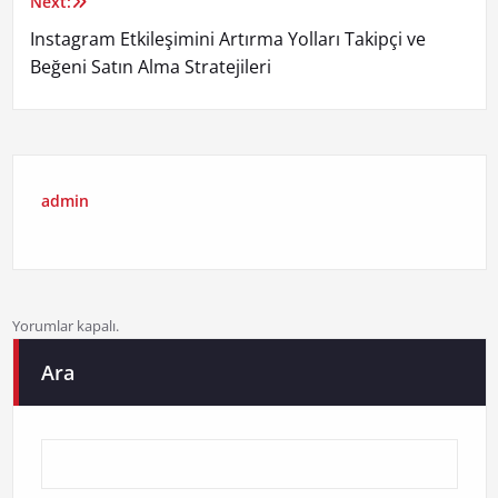
Next:
Instagram Etkileşimini Artırma Yolları Takipçi ve
Beğeni Satın Alma Stratejileri
admin
Yorumlar kapalı.
Ara