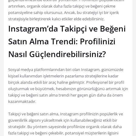
artırırken, organik olarak daha fazla takipçi ve beğeni çekme
potansiyeline sahip olursunuz. Ancak, bu stratejiyi iyi bir içerik
stratejisiyle birleştirerek kalıcı etkiler elde edebilirsiniz.
Instagram’da Takipçi ve Beğeni
Satın Alma Trendi: Profilinizi
Nasıl Güçlendirebilirsiniz?
Sosyal medya platformlarından biri olan Instagram, günümüzde
kişisel kullanımdan işletmelerin pazarlama stratejilerine kadar
birçok alanda etkili bir araç haline gelmiştir. Profesyonel bir profil
oluşturmak ve büyütmek, hesabınızın görünürlüğünü artırmak için
takipçi ve beğeni satın alma trendi her geçen gün daha da önem
kazanmaktadır.
Takipçi ve beğeni satın alma, Instagram profilinizin popülerlik ve
güvenilirlik algısını yükseltmek için kullanabileceğiniz etkili bir
stratejidir. Bu yöntem sayesinde profilinize organik olarak daha
fazla takipçi ve beğeni çekebilir, potansiyel müşterilerin ilgisini