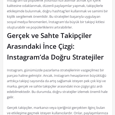
İnstagram'da popülerlik yolunda hızlı adımlar atmak için içerik
kalitesine odaklanmak, düzenli paylaşımlar yapmak, takipçilerle
etkileşimde bulunmak, doğru hashtag'leri kullanmak ve samimi bir
kişilik sergilemek önemlidir. Bu stratejileri başarıyla uygulayan
sosyal medya fenomenleri, İnstagram'da büyük bir takipçi kitlesi
oluşturabilir ve popülerliklerini artırabilirler.
Gerçek ve Sahte Takipçiler
Arasındaki İnce Çizgi:
Instagram’da Doğru Stratejiler
Instagram, günümüzde pazarlama stratejilerinin vazgeçilmez bir
parçası haline gelmiştir. Ancak, Instagram hesaplarının büyüklüğü
arttıkça takipçi sayısında da artış sağlamak isteyen pek çok kişi ve
marka, gerçek ve sahte takipçiler arasındaki ince çizgiyi göz ardı
edebilmektedir. Bu durumda, doğru stratejiler izlemek önemli hale
gelir.
Gerçek takipçiler, markanızı veya içeriğinizi gerçekten ilginç bulan
ve etkileşime geçmek isteyen kullanıcılardır. Onlar, paylaşımlarınıza