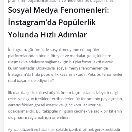
profilinizin başarısını artırabilir ve hedeflerinize ulaşabilirsiniz.
Sosyal Medya Fenomenleri:
İnstagram’da Popülerlik
Yolunda Hızlı Adımlar
İnstagram, günümüzde sosyal medyanın en popüler
platformlarından biridir. Bireyler ve markalar, geniş kitlelere
ulaşmak ve etkileşim sağlamak için bu platformu aktif olarak
kullanmaktadır. Dolayısıyla, sosyal medya fenomenleri de
İnstagram'da hızla popülerlik kazanmaktadır. Peki, bu fenomenler
nasıl başarı elde ediyorlar?
İlk olarak, içerik kalitesi büyük önem taşımaktadır. İzleyiciler, ilgi
çekici ve özgün içerikleri tercih ederler. Bir fenomenin paylaşımları,
yaratıcı fikirler, görsel estetik ve ilginç konular üzerine
odaklanmalıdır. Bu, takipçilerin ilgisini çekmek ve sadık bir kitlenin
oluşmasını sağlamak için önemlidir.
Ayrıca, düzenli ve tutarlı bir şekilde içerik üretmek gerekmektedir.