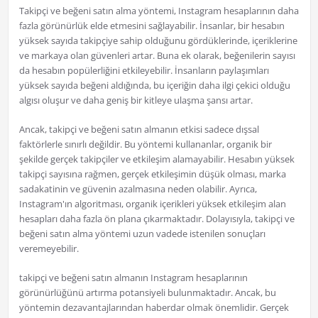
Takipçi ve beğeni satın alma yöntemi, Instagram hesaplarının daha
fazla görünürlük elde etmesini sağlayabilir. İnsanlar, bir hesabın
yüksek sayıda takipçiye sahip olduğunu gördüklerinde, içeriklerine
ve markaya olan güvenleri artar. Buna ek olarak, beğenilerin sayısı
da hesabın popülerliğini etkileyebilir. İnsanların paylaşımları
yüksek sayıda beğeni aldığında, bu içeriğin daha ilgi çekici olduğu
algısı oluşur ve daha geniş bir kitleye ulaşma şansı artar.
Ancak, takipçi ve beğeni satın almanın etkisi sadece dışsal
faktörlerle sınırlı değildir. Bu yöntemi kullananlar, organik bir
şekilde gerçek takipçiler ve etkileşim alamayabilir. Hesabın yüksek
takipçi sayısına rağmen, gerçek etkileşimin düşük olması, marka
sadakatinin ve güvenin azalmasına neden olabilir. Ayrıca,
Instagram'ın algoritması, organik içerikleri yüksek etkileşim alan
hesapları daha fazla ön plana çıkarmaktadır. Dolayısıyla, takipçi ve
beğeni satın alma yöntemi uzun vadede istenilen sonuçları
veremeyebilir.
takipçi ve beğeni satın almanın Instagram hesaplarının
görünürlüğünü artırma potansiyeli bulunmaktadır. Ancak, bu
yöntemin dezavantajlarından haberdar olmak önemlidir. Gerçek