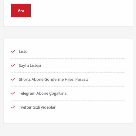
Ara
Liste
Sayfa Listesi
Shorts Abone Gönderme Hilesi Parasız
Telegram Abone Çoğaltma
Twitter Gizli Videolar