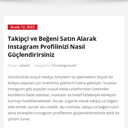
Aralık 12, 2023
Takipçi ve Beğeni Satın Alarak
Instagram Profilinizi Nasıl
Güçlendirirsiniz
Yazar:
admin
kategorisi
Uncategorized
Günümüzde sosyal medya, bireylerin ve işletmelerin büyük bir
kitleye ulaşması için önemli bir platform haline gelmiştir. İnsanlar
Instagram gibi popüler sosyal medya platformları üzerinden
kendilerini ifade ederken, markalar da hedef kitleleriyle etkileşim
kurmayı hedeflemektedir. Ancak, organik olarak takipçi ve beğeni
elde etmek zaman alıcı olabilir. Bu noktada, takipçi ve beğeni satın
alma stratejileri Instagram profillerinin güçlendirilmesinde etkili bir
çözüm sunar.