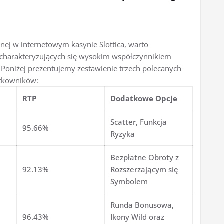
ej w internetowym kasynie Slottica, warto
charakteryzujących się wysokim współczynnikiem
Poniżej prezentujemy zestawienie trzech polecanych
ytkowników:
RTP
Dodatkowe Opcje
Scatter, Funkcja
95.66%
Ryzyka
Bezpłatne Obroty z
92.13%
Rozszerzającym się
Symbolem
Runda Bonusowa,
96.43%
Ikony Wild oraz