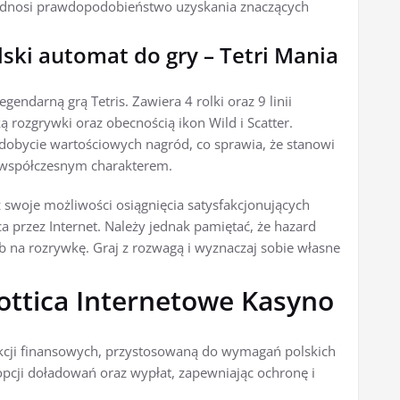
dnosi prawdopodobieństwo uzyskania znaczących
ski automat do gry – Tetri Mania
gendarną grą Tetris. Zawiera 4 rolki oraz 9 linii
ą rozgrywki oraz obecnością ikon Wild i Scatter.
obycie wartościowych nagród, co sprawia, że stanowi
z współczesnym charakterem.
 swoje możliwości osiągnięcia satysfakcjonujących
a przez Internet. Należy jednak pamiętać, że hazard
 na rozrywkę. Graj z rozwagą i wyznaczaj sobie własne
ottica Internetowe Kasyno
cji finansowych, przystosowaną do wymagań polskich
cji doładowań oraz wypłat, zapewniając ochronę i