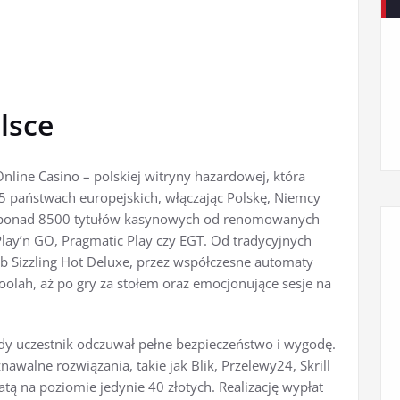
lsce
Online Casino – polskiej witryny hazardowej, która
5 państwach europejskich, włączając Polskę, Niemcy
z ponad 8500 tytułów kasynowych od renomowanych
ay’n GO, Pragmatic Play czy EGT. Od tradycyjnych
b Sizzling Hot Deluxe, przez współczesne automaty
olah, aż po gry za stołem oraz emocjonujące sesje na
dy uczestnik odczuwał pełne bezpieczeństwo i wygodę.
walne rozwiązania, takie jak Blik, Przelewy24, Skrill
atą na poziomie jedynie 40 złotych. Realizację wypłat