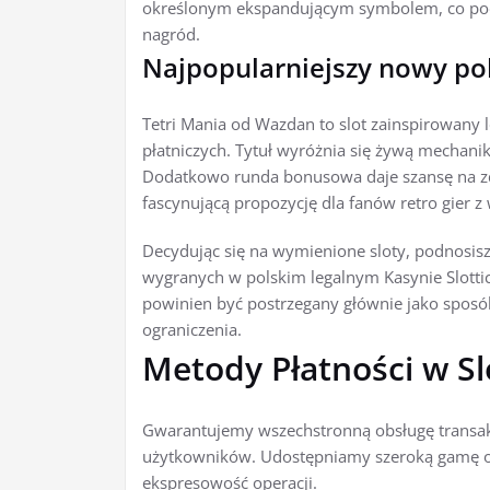
określonym ekspandującym symbolem, co po
nagród.
Najpopularniejszy nowy pol
Tetri Mania od Wazdan to slot zainspirowany le
płatniczych. Tytuł wyróżnia się żywą mechanik
Dodatkowo runda bonusowa daje szansę na zd
fascynującą propozycję dla fanów retro gier 
Decydując się na wymienione sloty, podnosisz
wygranych w polskim legalnym Kasynie Slottic
powinien być postrzegany głównie jako sposób
ograniczenia.
Metody Płatności w Sl
Gwarantujemy wszechstronną obsługę transak
użytkowników. Udostępniamy szeroką gamę op
ekspresowość operacji.