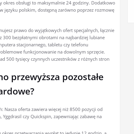
 okres obsługi to maksymalnie 24 godziny. Dodatkowo
w języku polskim, dostępną zarówno poprzez rozmowę
ymujesz prawo do wyjątkowych ofert specjalnych, łącznie
z 300 bezpłatnymi obrotami na najbardziej lubiane
mputera stacjonarnego, tabletu czy telefonu
roblemowe funkcjonowanie na dowolnym sprzęcie.
onad 500 tysięcy czynnych uczestników z różnych stron
ino przewyższa pozostałe
zardowe?
 Nasza oferta zawiera więcej niż 8500 pozycji od
 Yggdrasil czy Quickspin, zapewniając zabawę na
 okres przetwarzania wypłat to jedynie 12 godzin, a