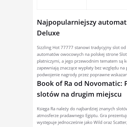
Najpopularniejszy automat d
Deluxe
Sizzling Hot 77777 stanowi tradycyjny slot od
automatów owocowych na polskej strone Slotti
płatniczymi, a jego przewodnim tematem są ko
zapewniają znaczące wypłaty bez względu na p
podwojenie nagrody przez poprawne wskazani
Book of Ra od Novomatic:
slotów na drugim miejscu
Księga Ra należy do najbardziej znanych slot
atmosferze pradawnego Egiptu. Gra prezentuje 
występuje jednocześnie jako Wild oraz Scatte