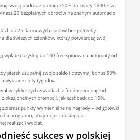
znij swoją podróż z premią 250% do kwoty 1600 zł za
rzymasz 20 bezpłatnych obrotów na znanym automacie
j 50 zł lub 25 darmowych spinów bez potrzeby
a dla świeżych członków, którzy potwierdzą swój
ą wpłatę i uzyskaj do 100 free spinów na automaty od
y piątek uzupełnij swoje saldo i otrzymaj bonus 50%
a wybrane sloty tygodnia.
dział w cyklicznych zawodach z funduszem nagród
j z okazjonalnych promocji, jak cashback do 15%.
ę zbierasz punkty wymienialne na nagrody – od gotówki
archii programu, otrzymujesz dostęp do
j realizacji wypłat.
odnieść sukces w polskiej