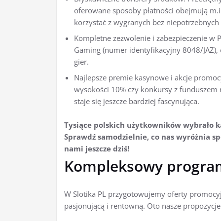
oferowane sposoby płatności obejmują m.in.
korzystać z wygranych bez niepotrzebnych
Kompletne zezwolenie i zabezpieczenie w Po
Gaming (numer identyfikacyjny 8048/JAZ), 
gier.
Najlepsze premie kasynowe i akcje promoc
wysokości 10% czy konkursy z funduszem n
staje się jeszcze bardziej fascynująca.
Tysiące polskich użytkowników wybrało ka
Sprawdź samodzielnie, co nas wyróżnia sp
nami jeszcze dziś!
Kompleksowy program 
W Slotika PL przygotowujemy oferty promocyjn
pasjonującą i rentowną. Oto nasze propozycje