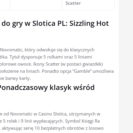
Scatter
o gry w Slotica PL: Sizzling Hot
 Novomatic, który odwołuje się do klasycznych
ka. Tytuł dysponuje 5 rolkami oraz 5 liniami
lorowe owoce. Ikony Scatter (w postaci gwiazdek)
ołożenie na liniach. Ponadto opcja “Gamble” umożliwia
e barwy karty.
 Ponadczasowy klasyk wśród
ów od Novomatic w Casino Slotica, utrzymanych w
5 rolek i 9 linii wypłacających. Symbol Księgi Ra
r, aktywując serię 10 bezpłatnych obrotów z losowo