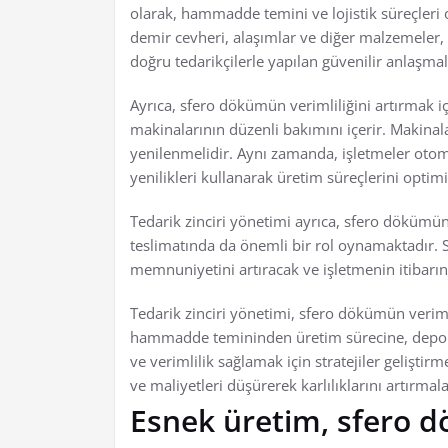
olarak, hammadde temini ve lojistik süreçleri 
demir cevheri, alaşımlar ve diğer malzemeler, 
doğru tedarikçilerle yapılan güvenilir anlaşmala
Ayrıca, sfero dökümün verimliliğini artırmak içi
makinalarının düzenli bakımını içerir. Makinala
yenilenmelidir. Aynı zamanda, işletmeler otoma
yenilikleri kullanarak üretim süreçlerini optimi
Tedarik zinciri yönetimi ayrıca, sfero dökümü
teslimatında da önemli bir rol oynamaktadır. S
memnuniyetini artıracak ve işletmenin itibarın
Tedarik zinciri yönetimi, sfero dökümün verimlil
hammadde temininden üretim sürecine, depol
ve verimlilik sağlamak için stratejiler geliştir
ve maliyetleri düşürerek karlılıklarını artırmala
Esnek üretim, sfero 