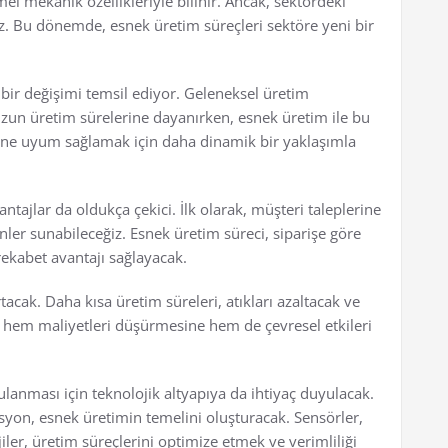
l mekanik özellikleriyle bilinir. Ancak, sektördeki
z. Bu dönemde, esnek üretim süreçleri sektöre yeni bir
ir değişimi temsil ediyor. Geleneksel üretim
 uzun üretim sürelerine dayanırken, esnek üretim ile bu
lerine uyum sağlamak için daha dinamik bir yaklaşımla
ajlar da oldukça çekici. İlk olarak, müşteri taleplerine
ünler sunabileceğiz. Esnek üretim süreci, siparişe göre
rekabet avantajı sağlayacak.
tacak. Daha kısa üretim süreleri, atıkları azaltacak ve
n hem maliyetleri düşürmesine hem de çevresel etkileri
ulanması için teknolojik altyapıya da ihtiyaç duyulacak.
asyon, esnek üretimin temelini oluşturacak. Sensörler,
iler, üretim süreçlerini optimize etmek ve verimliliği