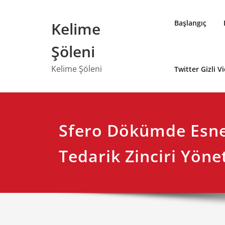
Skip
to
Başlangıç
Kelime
content
Şöleni
Kelime Şöleni
Twitter Gizli V
Sfero Dökümde Esne
Tedarik Zinciri Yöne