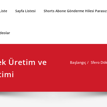
Liste
Sayfa Listesi
Shorts Abone Gönderme Hilesi Parasız
ideolar
k Üretim ve
Başlangıç
Sfero Dök
timi