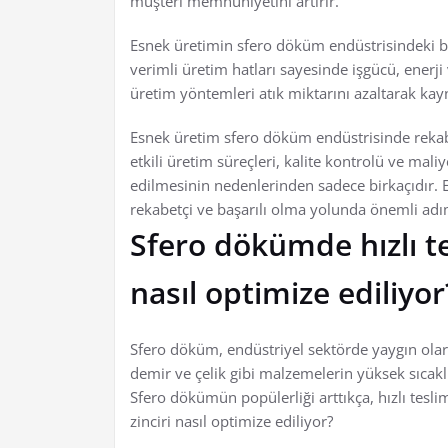
müşteri memnuniyetini artırır.
Esnek üretimin sfero döküm endüstrisindeki bi
verimli üretim hatları sayesinde işgücü, enerj
üretim yöntemleri atık miktarını azaltarak kayna
Esnek üretim sfero döküm endüstrisinde rekabe
etkili üretim süreçleri, kalite kontrolü ve mal
edilmesinin nedenlerinden sadece birkaçıdır. 
rekabetçi ve başarılı olma yolunda önemli adı
Sfero dökümde hızlı te
nasıl optimize ediliyor
Sfero döküm, endüstriyel sektörde yaygın olar
demir ve çelik gibi malzemelerin yüksek sıcaklık
Sfero dökümün popülerliği arttıkça, hızlı tesl
zinciri nasıl optimize ediliyor?