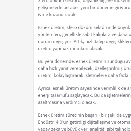
Sfero döküm sektörü, dayanıklılığı ve mükemme
gelişmelerle beraber yeni bir döneme giriyoru
ivme kazandıracak.
Esnek üretim, sfero döküm sektöründe büyük b
yöntemleri, genellikle sabit kalıplara ve daha
durum değişiyor. Artık, hızlı talep değişiklik
üretim yapmak mümkün olacak.
Bu yeni dönemde, esnek üretimin sunduğu avant
daha hızlı yanıt verebilecek, özelleştirilmiş ür
üretimi kolaylaştırarak işletmelere daha fazla 
Ayrıca, esnek üretim sayesinde verimlilik de ar
enerji tasarrufu sağlayacak. Bu da işletmeleri
azaltmasına yardımcı olacak.
Esnek üretim sürecinin başarılı bir şekilde uyg
Endüstri 4.0'un getirdiği dijitalleşme ve otom
yapay zeka ve büyük veri analitiği gibi teknoloj