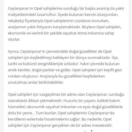
Ceylanpınar'ın Opel sahiplerine sunduğu bir başka avantaj da yakıt
maliyetlerindeki tasarruftur. İlçede bulunan benzin istasyonları,
rekabetçi fiyatlarıyla Opel sahiplerinin cüzdanını korurken,
araçlarının yakıt ihtiyacını karşılamaktadır. Böylece Opel sahipleri,
ekonomik ve verimli bir şekilde seyahat etme imkanına sahip
olurlar.
Ayrıca, Ceylanpınar'ın çevresindeki doğal güzellikler de Opel
sahipleri için keşfedilmeyi bekleyen bir dünya sunmaktadır. İlçe,
tarihi ve kültürel zenginlikleriyle ünlüdür. Yakın çevrede bulunan
antik kentler, doğal parklar ve göller, Opel sahipleri için keyifli gezi
rotaları oluşturur. Araçlarıyla bu güzellikleri keşfederken
unutulmaz anılar biriktirebilirler.
Opel sahipleri için vazgeçilmez bir adres olan Ceylanpınar, sunduğu
olanaklarla dikkat çekmektedir. Huzurlu bir yaşam, kaliteli bakım
hizmetleri, ekonomik seyahat imkanları ve eşsiz doğal güzelliklerle
dolu bir çevre… Tüm bunlar, Opel sahiplerinin Ceylanpınar'da
kendilerini evlerinde hissetmelerini sağlar. Bu nedenle, Opel
sahipleri için Ceylanpınar gerçekten de bir adres meselesidir.