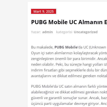
Mart 9, 2025
PUBG Mobile UC Almanın En
Yazar:
admin
kategorisi
Uncategorized
Bu makalede,
PUBG Mobile
‘da UC (Unknown C
Oyun içi satın alımlarınızı kolaylaştıracak yö
zenginleştiren önemli bir para birimidir. An
neden olabilir. Peki, bu süreçte hangi yolları 
indirim fırsatları gibi seçeneklerle dolu bir d
avantajlarını ve dikkat edilmesi gereken noktal
PUBG Mobile’da UC satın almanın farklı yöntem
alabileceğinizi ve dikkat edilmesi gereken nok
güvenli ve garantili sonuçlar sunar. Ancak, baz
üçüncü parti uygulamalar devreye giriyor. Anc