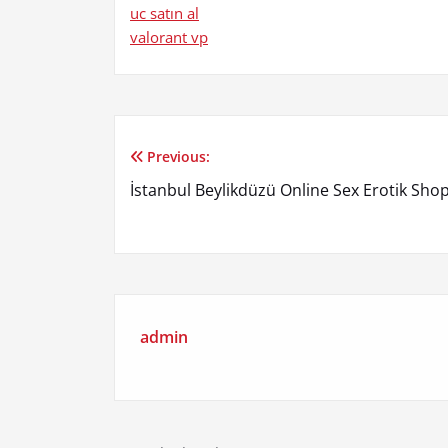
uc satın al
valorant vp
Previous:
Yazı
İstanbul Beylikdüzü Online Sex Erotik Sho
gezinmesi
admin