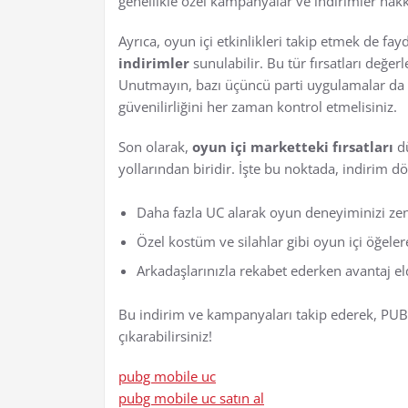
genellikle özel kampanyalar ve indirimler hakkı
Ayrıca, oyun içi etkinlikleri takip etmek de fay
indirimler
sunulabilir. Bu tür fırsatları değer
Unutmayın, bazı üçüncü parti uygulamalar da 
güvenilirliğini her zaman kontrol etmelisiniz.
Son olarak,
oyun içi marketteki fırsatları
dü
yollarından biridir. İşte bu noktada, indirim 
Daha fazla UC alarak oyun deneyiminizi zen
Özel kostüm ve silahlar gibi oyun içi öğele
Arkadaşlarınızla rekabet ederken avantaj e
Bu indirim ve kampanyaları takip ederek, PUBG
çıkarabilirsiniz!
pubg mobile uc
pubg mobile uc satın al