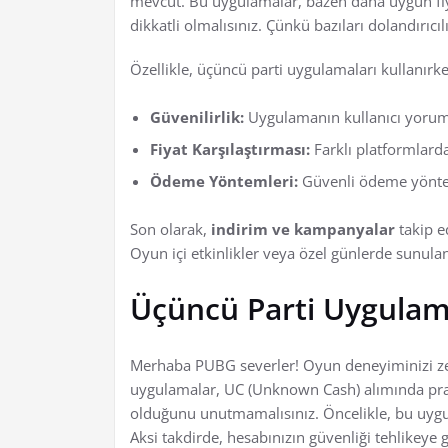
mevcut. Bu uygulamalar, bazen daha uygun fiya
dikkatli olmalısınız. Çünkü bazıları dolandırıcıl
Özellikle, üçüncü parti uygulamaları kullanırk
Güvenilirlik:
Uygulamanın kullanıcı yoruml
Fiyat Karşılaştırması:
Farklı platformlarda 
Ödeme Yöntemleri:
Güvenli ödeme yöntem
Son olarak,
indirim ve kampanyalar
takip ed
Oyun içi etkinlikler veya özel günlerde sunulan
Üçüncü Parti Uygulam
Merhaba PUBG severler! Oyun deneyiminizi ze
uygulamalar, UC (Unknown Cash) alımında prati
olduğunu unutmamalısınız. Öncelikle, bu uygul
Aksi takdirde, hesabınızın güvenliği tehlikeye gi