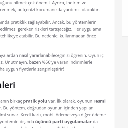
uğunu bilmek çok önemli. Ayrıca, indirim ve
ğrenmek, bütçenizi korumanızda yardımcı olacaktır.
nda pratiklik sağlayabilir. Ancak, bu yöntemlerin
t edilmesi gereken riskleri tartışacağız. Her uygulama
izi tehlikeye atabilir. Bu nedenle, kullanmadan önce
lardan nasıl yararlanabileceğinizi öğrenin. Oyun içi
iniz. Unutmayın, bazen %50’ye varan indirimlerle
a uygun fiyatlarla zenginleştirir!
leri
anın birkaç
pratik yolu
var. İlk olarak, oyunun
resmi
r. Bu yöntem, doğrudan oyunun içinden yapılan
mi sunar. Kredi kartı, mobil ödeme veya diğer ödeme
bu yöntemin dışında
üçüncü parti uygulamalar
da