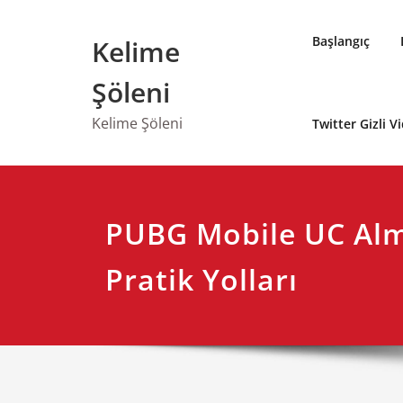
Skip
to
Başlangıç
Kelime
content
Şöleni
Kelime Şöleni
Twitter Gizli V
PUBG Mobile UC Al
Pratik Yolları