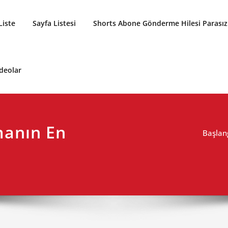
Liste
Sayfa Listesi
Shorts Abone Gönderme Hilesi Parasız
ideolar
manın En
Başlan