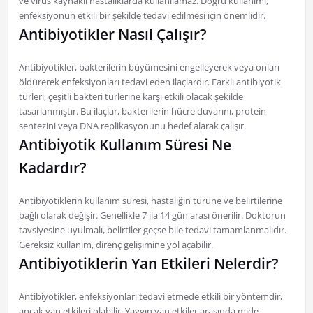
ve virüs kaynaklı hastalıklarda kullanılamaz. Doğru kullanımı,
enfeksiyonun etkili bir şekilde tedavi edilmesi için önemlidir.
Antibiyotikler Nasıl Çalışır?
Antibiyotikler, bakterilerin büyümesini engelleyerek veya onları
öldürerek enfeksiyonları tedavi eden ilaçlardır. Farklı antibiyotik
türleri, çeşitli bakteri türlerine karşı etkili olacak şekilde
tasarlanmıştır. Bu ilaçlar, bakterilerin hücre duvarını, protein
sentezini veya DNA replikasyonunu hedef alarak çalışır.
Antibiyotik Kullanım Süresi Ne
Kadardır?
Antibiyotiklerin kullanım süresi, hastalığın türüne ve belirtilerine
bağlı olarak değişir. Genellikle 7 ila 14 gün arası önerilir. Doktorun
tavsiyesine uyulmalı, belirtiler geçse bile tedavi tamamlanmalıdır.
Gereksiz kullanım, direnç gelişimine yol açabilir.
Antibiyotiklerin Yan Etkileri Nelerdir?
Antibiyotikler, enfeksiyonları tedavi etmede etkili bir yöntemdir,
ancak yan etkileri olabilir. Yaygın yan etkiler arasında mide