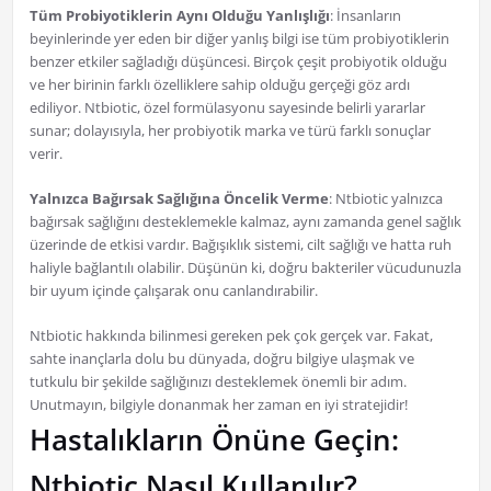
Tüm Probiyotiklerin Aynı Olduğu Yanlışlığı
: İnsanların
beyinlerinde yer eden bir diğer yanlış bilgi ise tüm probiyotiklerin
benzer etkiler sağladığı düşüncesi. Birçok çeşit probiyotik olduğu
ve her birinin farklı özelliklere sahip olduğu gerçeği göz ardı
ediliyor. Ntbiotic, özel formülasyonu sayesinde belirli yararlar
sunar; dolayısıyla, her probiyotik marka ve türü farklı sonuçlar
verir.
Yalnızca Bağırsak Sağlığına Öncelik Verme
: Ntbiotic yalnızca
bağırsak sağlığını desteklemekle kalmaz, aynı zamanda genel sağlık
üzerinde de etkisi vardır. Bağışıklık sistemi, cilt sağlığı ve hatta ruh
haliyle bağlantılı olabilir. Düşünün ki, doğru bakteriler vücudunuzla
bir uyum içinde çalışarak onu canlandırabilir.
Ntbiotic hakkında bilinmesi gereken pek çok gerçek var. Fakat,
sahte inançlarla dolu bu dünyada, doğru bilgiye ulaşmak ve
tutkulu bir şekilde sağlığınızı desteklemek önemli bir adım.
Unutmayın, bilgiyle donanmak her zaman en iyi stratejidir!
Hastalıkların Önüne Geçin:
Ntbiotic Nasıl Kullanılır?