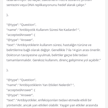
sentezini veya DNA replikasyonunu hedef alarak çalışır.”
},
“@type”: “Question”,
“name”: “Antibiyotik Kullanım Süresi Ne Kadardır? “,
“acceptedAnswer”: {
“@type”: “Answer”,
“text”: “Antibiyotiklerin kullanım süresi, hastalığın türüne ve
belirtilerine bağlı olarak değişir. Genellikle 7 ila 14 gün arası önerilir.
Doktorun tavsiyesine uyulmalı, belirtiler geçse bile tedavi
tamamlanmalıdır. Gereksiz kullanım, direnç gelişimine yol açabilir.”
},
“@type”: “Question”,
“name”: “Antibiyotiklerin Yan Etkileri Nelerdir? “,
“acceptedAnswer”: {
“@type”: “Answer”,
“text”: “Antibiyotikler, enfeksiyonları tedavi etmede etkili bir
yöntemdir, ancak yan etkileri olabilir. Yaygın yan etkiler arasında