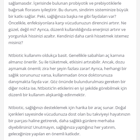
sağlamasıdır. İçerisinde bulunan probiyotik ve prebiyotiklerle
bağırsak florasını iyileştirir. Bu durum, sindirim sisteminize büyük
bir katkı sağlar. Peki, sağlığınıza başka ne gibi faydaları var?
Öncelikle, enfeksiyonlara karşı vücudunuzun direncini artırır. Ne
güzel, değil mi? Ayrıca, düzenli kullanıldığında enerjinizi artırır ve
yorgunluk hissinizi azaltır. Kendinizi daha canlı hissetmek istemez
misiniz?
Ntbiotic kullanımı oldukça basit. Genellikle sabahları aç karnına
almanız önerilir. Su ile tüketmek, etkisini artırabilir. Ancak, dozu
aşmamak önemli; zira her şeyin fazlası zarar! Ayrıca, herhangi bir
sağlık sorununuz varsa, kullanmadan önce doktorunuza
danışmakta fayda var. Göz önünde bulundurulması gereken bir
diğer nokta ise, Ntbiotic’in etkilerini en iyi şekilde görebilmek için
düzenli bir kullanım alışkanlığı edinmektir.
Ntbiotic, sağlığınızı desteklemek için harika bir araç sunar. Doğal
içerikleri sayesinde vücudunuza dost olan bu takviyeyi hayatınızın
bir parçası haline getirerek, daha sağlıklı günlere merhaba
diyebilirsiniz! Unutmayın, sağlığınıza yaptığınız her yatırım,
geleceğinize yapılan en önemli katkıdır.