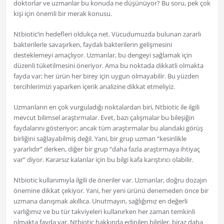
doktorlar ve uzmanlar bu konuda ne düşünüyor? Bu soru, pek çok
kişi için önemli bir merak konusu.
Ntbiotic’in hedefleri oldukça net. Vücudumuzda bulunan zararlı
bakterilerle savaşırken, faydalı bakterilerin gelişmesini
desteklemeyi amaçlıyor. Uzmanlar, bu dengeyi sağlamak için
düzenli tüketilmesini öneriyor. Ama bu noktada dikkatli olmakta
fayda var; her ürün her birey için uygun olmayabilir. Bu yüzden
tercihlerimizi yaparken içerik analizine dikkat etmeliyiz.
Uzmanların en çok vurguladığı noktalardan biri, Ntbiotic ile ilgili
mevcut bilimsel araştırmalar. Evet, bazı çalışmalar bu bileşiğin
faydalarını gösteriyor; ancak tüm araştırmalar bu alandaki görüş
birliğini sağlayabilmiş değil. Yani, bir grup uzman “kesinlikle
yararlıdır” derken, diğer bir grup “daha fazla araştırmaya ihtiyaç
var” diyor. Kararsız kalanlar için bu bilgi kafa karıştırıcı olabilir.
Ntbiotic kullanımıyla ilgili de öneriler var. Uzmanlar, doğru dozajın
önemine dikkat çekiyor. Yani, her yeni ürünü denemeden önce bir
uzmana danışmak akıllıca. Unutmayın, sağlığımız en değerli
varlığımız ve bu tür takviyeleri kullanırken her zaman temkinli
olmakta fayda var. Ntbiotic hakkında edinilen bilgiler, biraz daha