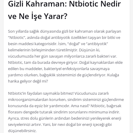
Gizli Kahraman: Ntbiotic Nedir
ve Ne İşe Yarar?
Son yıllarda sağlık dünyasında gizli bir kahraman olarak parlayan
“Ntbiotic”, aslında doğal antibiyotik özellikleri taşıyan bir bitki ve
besin maddesi kategorisidir. İsim, “doğal” ve “antibiyotik”
kelimelerinin birleşiminden türetilmiştir. Düşünün ki,
vücudumuzda her gün savaşan milyonlarca zararlı bakteri var.
Ntbiotic, tam da burada devreye giriyor. Doğal kaynaklardan elde
edilen bu maddeler, bakteriyel enfeksiyonlarla savaşmaya
yardımcı olurken, bağışıklık sistemimizi de güçlendiriyor. Kulağa
harika geliyor değil mi?
Ntbiotic’in faydaları saymakla bitmez! Vücudunuzu zararlı
mikroorganizmalardan korurken, sindirim sisteminizi güçlendirme
konusunda da eşsiz bir yardımcıdır. Ama nasıl? Ntbiotic, bağırsak
florasını dengede tutarak sindirim sorunlarını minimuma indirir.
Ayrıca, stres dolu günlerin ardından bedeninizi yenileyerek enerji
seviyelerinizi artırır. Yani, bir nevi doğal bir enerji içeceği gibi
düşünebilirsiniz.