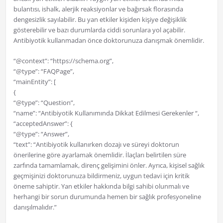
bulantısı, ishalk, alerjik reaksiyonlar ve bağırsak florasında
dengesizlik sayılabilir. Bu yan etkiler kişiden kişiye değişiklik
gösterebilir ve bazı durumlarda ciddi sorunlara yol açabilir.
Antibiyotik kullanmadan önce doktorunuza danışmak önemlidir.
“@context”: “https://schema.org”,
“@type”: “FAQPage”,
“mainEntity”: [
{
“@type”: “Question”,
“name”: “Antibiyotik Kullanımında Dikkat Edilmesi Gerekenler “,
“acceptedAnswer”: {
“@type”: “Answer”,
“text”: “Antibiyotik kullanırken dozajı ve süreyi doktorun
önerilerine göre ayarlamak önemlidir. İlaçları belirtilen süre
zarfında tamamlamak, direnç gelişimini önler. Ayrıca, kişisel sağlık
geçmişinizi doktorunuza bildirmeniz, uygun tedavi için kritik
öneme sahiptir. Yan etkiler hakkında bilgi sahibi olunmalı ve
herhangi bir sorun durumunda hemen bir sağlık profesyoneline
danışılmalıdır.”