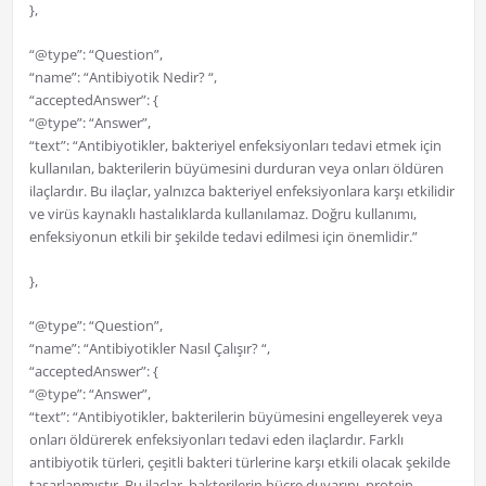
},
“@type”: “Question”,
“name”: “Antibiyotik Nedir? “,
“acceptedAnswer”: {
“@type”: “Answer”,
“text”: “Antibiyotikler, bakteriyel enfeksiyonları tedavi etmek için
kullanılan, bakterilerin büyümesini durduran veya onları öldüren
ilaçlardır. Bu ilaçlar, yalnızca bakteriyel enfeksiyonlara karşı etkilidir
ve virüs kaynaklı hastalıklarda kullanılamaz. Doğru kullanımı,
enfeksiyonun etkili bir şekilde tedavi edilmesi için önemlidir.”
},
“@type”: “Question”,
“name”: “Antibiyotikler Nasıl Çalışır? “,
“acceptedAnswer”: {
“@type”: “Answer”,
“text”: “Antibiyotikler, bakterilerin büyümesini engelleyerek veya
onları öldürerek enfeksiyonları tedavi eden ilaçlardır. Farklı
antibiyotik türleri, çeşitli bakteri türlerine karşı etkili olacak şekilde
tasarlanmıştır. Bu ilaçlar, bakterilerin hücre duvarını, protein