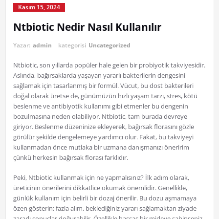
Kasım 15, 2024
Ntbiotic Nedir Nasıl Kullanılır
Yazar:
admin
kategorisi
Uncategorized
Ntbiotic, son yıllarda popüler hale gelen bir probiyotik takviyesidir.
Aslında, bağırsaklarda yaşayan yararlı bakterilerin dengesini
sağlamak için tasarlanmış bir formül. Vücut, bu dost bakterileri
doğal olarak üretse de, günümüzün hızlı yaşam tarzı, stres, kötü
beslenme ve antibiyotik kullanımı gibi etmenler bu dengenin
bozulmasına neden olabiliyor. Ntbiotic, tam burada devreye
giriyor. Beslenme düzeninize ekleyerek, bağırsak florasını gözle
görülür şekilde dengelemeye yardımcı olur. Fakat, bu takviyeyi
kullanmadan önce mutlaka bir uzmana danışmanızı öneririm
çünkü herkesin bağırsak florası farklıdır.
Peki, Ntbiotic kullanmak için ne yapmalısınız? İlk adım olarak,
üreticinin önerilerini dikkatlice okumak önemlidir. Genellikle,
günlük kullanım için belirli bir dozaj önerilir. Bu dozu aşmamaya
özen gösterin; fazla alım, beklediğiniz yararı sağlamaktan ziyade
zararlı sonuçlar doğurabilir. Özellikle hassas bir mideye sahipseniz,