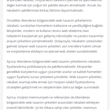
arasındaki rekabet, müşterilerin dikkatini çekmek ve işletmelerine
değer katmak için yoğun bir şekilde devam etmektedir. Ancak, bu
rekabetin şekillenmesi birkaç faktöre dayanmaktadır.
Öncelikle, Menderes bölgesindeki web tasarım şirketlerinin
rekabeti, sundukları hizmetlerin kalitesine ve yenilikçiliğine bağlıdır.
Müşteriler, modern ve kullanıcı dostu web sitelerine olan
taleplerini karşılamak için gelişmiş teknolojiler ve yaratıcı tasarımlar
arayan şirketlere yönelmektedir. Dolayısıyla, rekabetin üstesinden
gelmek isteyen web tasarım şirketleri, son trendlere hakim olmalı
ve müşterilerine etkileyici ve işlevsel web siteleri sunabilmelidir.
Ayrıca, Menderes bölgesindeki web tasarım şirketlerinin rekabeti,
fiyatlandırma politikalarıyla da şekillenmektedir. Müşteriler
genellikle bütçelerine uygun çözümler ararlar ve kaliteli hizmetleri
uygun fiyatlarla sunan şirketlere yönelirler. Web tasarım şirketleri,
rekabet avantajı elde etmek için müşteri odaklı fiyatlandırma
stratejileri geliştirmeli ve rakiplerinden daha iyi değer sunmalıdır.
Ayrıca, müşteri memnuniyeti ve referansları da Menderes
bölgesindeki web tasarım şirketleri arasındaki rekabeti etkileyen
önemli faktörlerdir. İyi bir itibara sahip olan şirketler, memnun