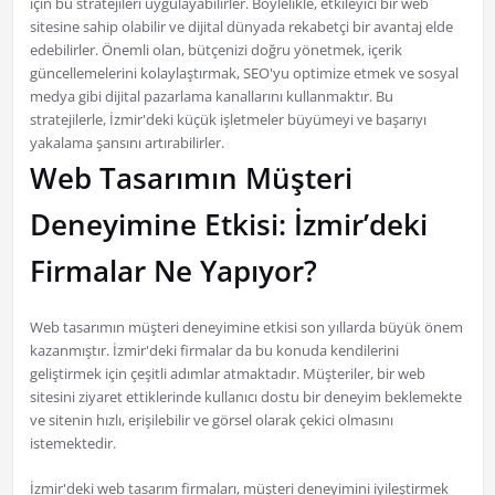
için bu stratejileri uygulayabilirler. Böylelikle, etkileyici bir web
sitesine sahip olabilir ve dijital dünyada rekabetçi bir avantaj elde
edebilirler. Önemli olan, bütçenizi doğru yönetmek, içerik
güncellemelerini kolaylaştırmak, SEO'yu optimize etmek ve sosyal
medya gibi dijital pazarlama kanallarını kullanmaktır. Bu
stratejilerle, İzmir'deki küçük işletmeler büyümeyi ve başarıyı
yakalama şansını artırabilirler.
Web Tasarımın Müşteri
Deneyimine Etkisi: İzmir’deki
Firmalar Ne Yapıyor?
Web tasarımın müşteri deneyimine etkisi son yıllarda büyük önem
kazanmıştır. İzmir'deki firmalar da bu konuda kendilerini
geliştirmek için çeşitli adımlar atmaktadır. Müşteriler, bir web
sitesini ziyaret ettiklerinde kullanıcı dostu bir deneyim beklemekte
ve sitenin hızlı, erişilebilir ve görsel olarak çekici olmasını
istemektedir.
İzmir'deki web tasarım firmaları, müşteri deneyimini iyileştirmek