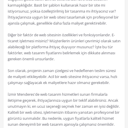
karmaşıklığıdır. Basit bir şablon kullanarak hazır bir site mi
istiyorsunuz, yoksa özelleştirilmiş bir tasarıma mı ihtiyacınız var?
İhtiyaçlarınıza uygun bir web sitesi tasarlamak için profesyonel bir
ajansla çalışmak, genellikle daha fazla maliyet gerektirebilir.
Diğer bir faktör de web sitesinin özellikleri ve fonksiyonlarıdır. E-
ticaret işletmesi misiniz? Müşterilerin ürünleri çevrimiçi olarak satın
alabileceği bir platforma ihtiyaç duyuyor musunuz? İşte bu tür
faktörler, web tasarım fiyatlarını belirlemek için dikkate alınması
gereken önemli unsurlardır.
Son olarak, projenin zaman çizelgesi ve hedeflenen teslim süresi
de maliyeti etkileyebilir. Acil bir web sitesine ihtiyacınız varsa, hızlı
çalışmayı sağlayacak ek maliyetlere hazır olmanız gerekebilir.
İzmir Menderes'de web tasarım hizmetleri sunan firmalarla
iletişime geçerek, ihtiyaçlarınıza uygun bir teklif alabilirsiniz. Ancak
unutmayın ki, en ucuz seçeneği seçmek her zaman en iyisi değildir.
Kaliteli bir web sitesi, işletmenizin itibarını yansıtan profesyonel bir
görüntü sunmalıdır. Bu nedenle, uygun fiyatlarla kaliteli hizmet
sunan deneyimli bir web tasarım ajansıyla çalışmanız önemlidir.