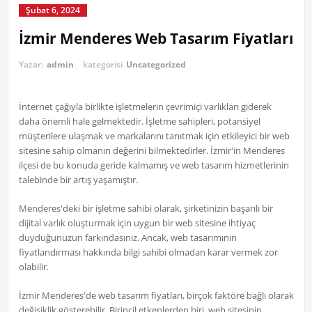
Şubat 6, 2024
İzmir Menderes Web Tasarım Fiyatları
Yazar:
admin
kategorisi
Uncategorized
İnternet çağıyla birlikte işletmelerin çevrimiçi varlıkları giderek
daha önemli hale gelmektedir. İşletme sahipleri, potansiyel
müşterilere ulaşmak ve markalarını tanıtmak için etkileyici bir web
sitesine sahip olmanın değerini bilmektedirler. İzmir'in Menderes
ilçesi de bu konuda geride kalmamış ve web tasarım hizmetlerinin
talebinde bir artış yaşamıştır.
Menderes'deki bir işletme sahibi olarak, şirketinizin başarılı bir
dijital varlık oluşturmak için uygun bir web sitesine ihtiyaç
duyduğunuzun farkındasınız. Ancak, web tasarımının
fiyatlandırması hakkında bilgi sahibi olmadan karar vermek zor
olabilir.
İzmir Menderes'de web tasarım fiyatları, birçok faktöre bağlı olarak
değişiklik gösterebilir. Birincil etkenlerden biri, web sitesinin