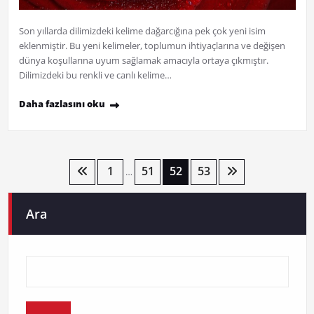
Son yıllarda dilimizdeki kelime dağarcığına pek çok yeni isim
eklenmiştir. Bu yeni kelimeler, toplumun ihtiyaçlarına ve değişen
dünya koşullarına uyum sağlamak amacıyla ortaya çıkmıştır.
Dilimizdeki bu renkli ve canlı kelime…
Daha fazlasını oku
Yazı
1
51
52
53
…
sayfalaması
Ara