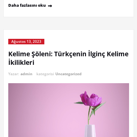
Daha fazlasını oku
Ağustos 13, 2023
Kelime Şöleni: Türkçenin İlginç Kelime
İkilikleri
Yazar:
admin
kategorisi
Uncategorized