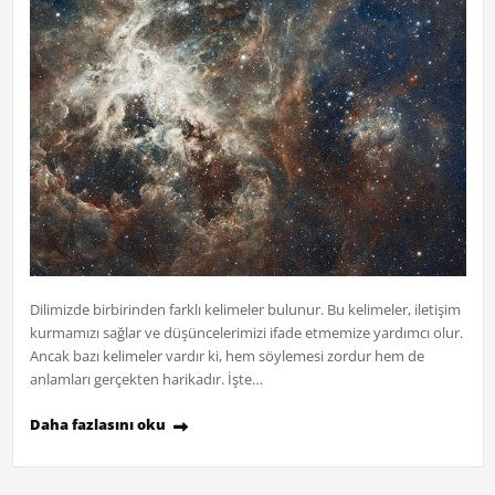
Dilimizde birbirinden farklı kelimeler bulunur. Bu kelimeler, iletişim
kurmamızı sağlar ve düşüncelerimizi ifade etmemize yardımcı olur.
Ancak bazı kelimeler vardır ki, hem söylemesi zordur hem de
anlamları gerçekten harikadır. İşte…
Daha fazlasını oku