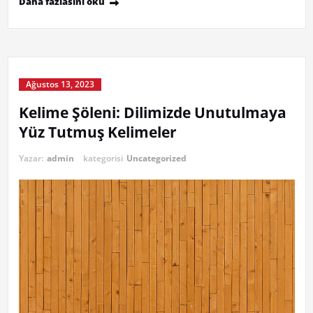
Daha fazlasını oku
Ağustos 13, 2023
Kelime Şöleni: Dilimizde Unutulmaya
Yüz Tutmuş Kelimeler
Yazar:
admin
kategorisi
Uncategorized