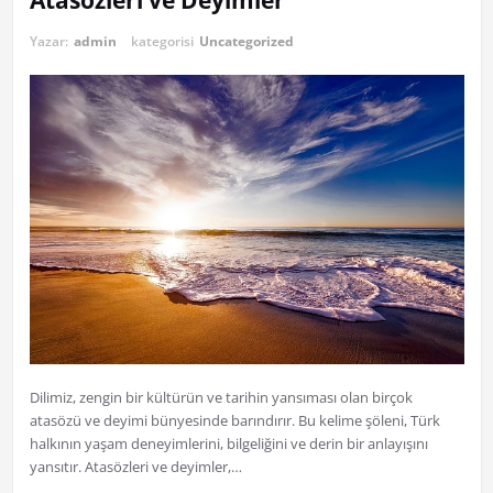
Atasözleri ve Deyimler
Yazar:
admin
kategorisi
Uncategorized
Dilimiz, zengin bir kültürün ve tarihin yansıması olan birçok
atasözü ve deyimi bünyesinde barındırır. Bu kelime şöleni, Türk
halkının yaşam deneyimlerini, bilgeliğini ve derin bir anlayışını
yansıtır. Atasözleri ve deyimler,…