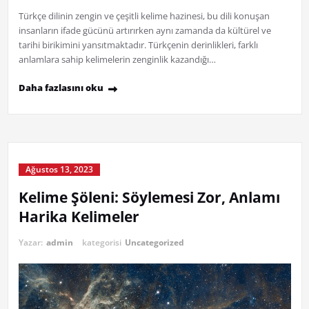
Türkçe dilinin zengin ve çeşitli kelime hazinesi, bu dili konuşan
insanların ifade gücünü artırırken aynı zamanda da kültürel ve
tarihi birikimini yansıtmaktadır. Türkçenin derinlikleri, farklı
anlamlara sahip kelimelerin zenginlik kazandığı…
Daha fazlasını oku
Ağustos 13, 2023
Kelime Şöleni: Söylemesi Zor, Anlamı
Harika Kelimeler
Yazar:
admin
kategorisi
Uncategorized