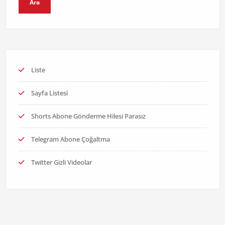
Ara
Liste
Sayfa Listesi
Shorts Abone Gönderme Hilesi Parasız
Telegram Abone Çoğaltma
Twitter Gizli Videolar