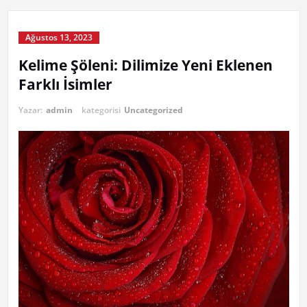
Ağustos 13, 2023
Kelime Şöleni: Dilimize Yeni Eklenen
Farklı İsimler
Yazar:
admin
kategorisi
Uncategorized