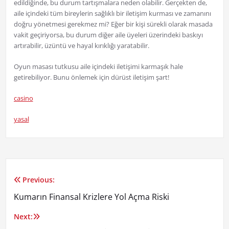
edildiğinde, bu durum tartışmalara neden olabilir. Gerçekten de,
aile içindeki tüm bireylerin sağlıklı bir iletişim kurması ve zamanını
doğru yönetmesi gerekmez mi? Eğer bir kişi sürekli olarak masada
vakit geçiriyorsa, bu durum diğer aile üyeleri üzerindeki baskıyı
artırabilir, üzüntü ve hayal kırıklığı yaratabilir.
Oyun masası tutkusu aile içindeki iletişimi karmaşık hale
getirebiliyor. Bunu önlemek için dürüst iletişim şart!
casino
yasal
Previous:
Yazı
Kumarın Finansal Krizlere Yol Açma Riski
gezinmesi
Next: