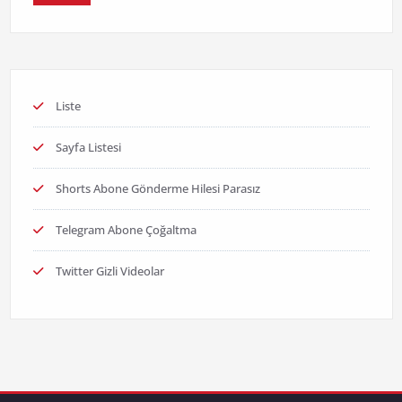
Liste
Sayfa Listesi
Shorts Abone Gönderme Hilesi Parasız
Telegram Abone Çoğaltma
Twitter Gizli Videolar