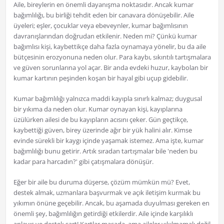
Aile, bireylerin en önemli dayanışma noktasıdır. Ancak kumar
bağımlılığı, bu birliği tehdit eden bir canavara dönüşebilir. Aile
üyeleri; eşler, çocuklar veya ebeveynler, kumar bağımlısının
davranışlarından doğrudan etkilenir. Neden mi? Çünkü kumar
bağımlısı kişi, kaybettikçe daha fazla oynamaya yönelir, bu da aile
bütçesinin erozyonuna neden olur. Para kaybı, sıkıntılı tartışmalara
ve güven sorunlarına yol açar. Bir anda evdeki huzur, kaybolan bir
kumar kartının peşinden koşan bir hayal gibi uçup gidebilir.
Kumar bağımlılığı yalnızca maddi kayıpla sınırlı kalmaz; duygusal
bir yıkıma da neden olur. Kumar oynayan kişi, kayıplarına
üzülürken ailesi de bu kayıpların acısını çeker. Gün geçtikçe,
kaybettiği güven, birey üzerinde ağır bir yük halini alır. Kimse
evinde sürekli bir kaygı içinde yaşamak istemez. Ama işte, kumar
bağımlılığı bunu getirir. Artık sıradan tartışmalar bile 'neden bu
kadar para harcadın?' gibi çatışmalara dönüşür.
Eğer bir aile bu duruma düşerse, çözüm mümkün mü? Evet,
destek almak, uzmanlara başvurmak ve açık iletişim kurmak bu
yıkımın önüne geçebilir. Ancak, bu aşamada duyulması gereken en
önemli şey, bağımlılığın getirdiği etkilerdir. Aile içinde karşılıklı