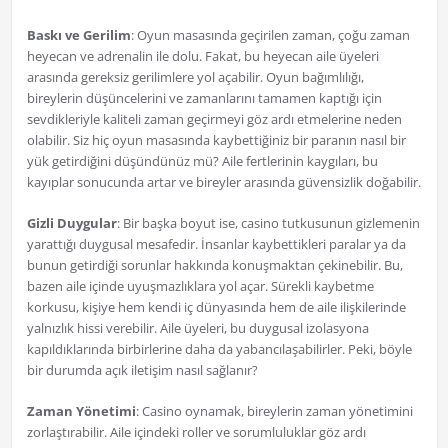
Baskı ve Gerilim
: Oyun masasında geçirilen zaman, çoğu zaman
heyecan ve adrenalin ile dolu. Fakat, bu heyecan aile üyeleri
arasında gereksiz gerilimlere yol açabilir. Oyun bağımlılığı,
bireylerin düşüncelerini ve zamanlarını tamamen kaptığı için
sevdikleriyle kaliteli zaman geçirmeyi göz ardı etmelerine neden
olabilir. Siz hiç oyun masasında kaybettiğiniz bir paranın nasıl bir
yük getirdiğini düşündünüz mü? Aile fertlerinin kaygıları, bu
kayıplar sonucunda artar ve bireyler arasında güvensizlik doğabilir.
Gizli Duygular
: Bir başka boyut ise, casino tutkusunun gizlemenin
yarattığı duygusal mesafedir. İnsanlar kaybettikleri paralar ya da
bunun getirdiği sorunlar hakkında konuşmaktan çekinebilir. Bu,
bazen aile içinde uyuşmazlıklara yol açar. Sürekli kaybetme
korkusu, kişiye hem kendi iç dünyasında hem de aile ilişkilerinde
yalnızlık hissi verebilir. Aile üyeleri, bu duygusal izolasyona
kapıldıklarında birbirlerine daha da yabancılaşabilirler. Peki, böyle
bir durumda açık iletişim nasıl sağlanır?
Zaman Yönetimi
: Casino oynamak, bireylerin zaman yönetimini
zorlaştırabilir. Aile içindeki roller ve sorumluluklar göz ardı