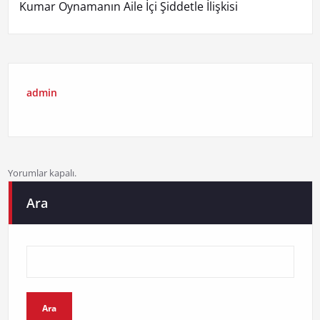
Kumar Oynamanın Aile İçi Şiddetle İlişkisi
admin
Yorumlar kapalı.
Ara
Ara